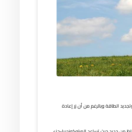
جديد الطاقة وبالرغم من أن زر إعادة
قاظ من جديد حيث تساعد الميتوكوندريا-جزء