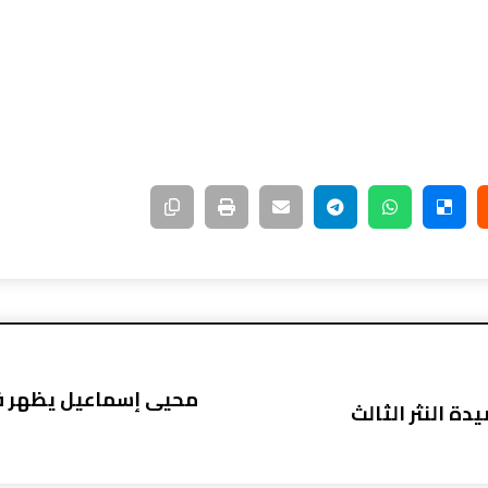
محيى إسماعيل يظهر ف
ة النثر الثالث