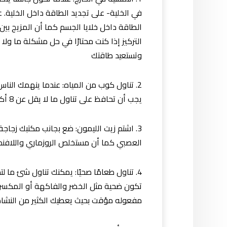
في الخلية- على تجديد الطاقة داخل الخلية.
الطاقة داخل خلايا الجسم كما أن المزيج بين
التركيز إذا كنت محتارًا في حل مشكلة ما ول
وتستعيد طاقتك
2. تناول كوب من المياه: عندما ينهمك الن
يجب أن تحافظ على تناول ما لا يقل عن 8 أكواب من الميه يوميًا ويمكنك أن تضع عليه بع النطهة من النعناع أو الليمون أو البرتقال أو الخيار
3. اشتم زيت الليمون: ضع بجانب مكتبك زجا
العصبي كما أن مستخلص الروزماري واللافن
4. تناول طعامًا صحيًا: يمكنك تناول شئ م
تكون ضحية مثل الخضر والفاكهة أو المكسرات
مفعوله مؤقت بحيث يعطيك الكثير من النشاط