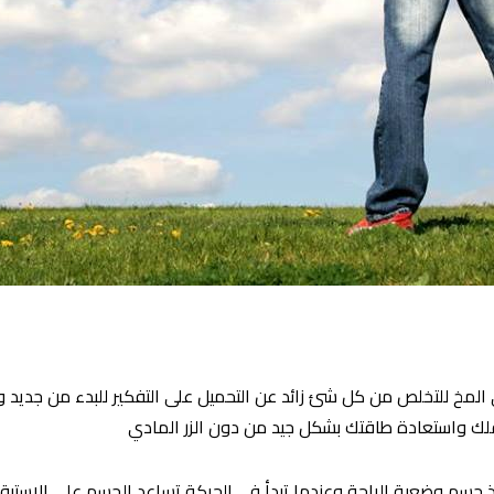
 المخ للتخلص من كل شئ زائد عن التحميل على التفكير للبدء من جديد وت
عقلك واستعادة طاقتك بشكل جيد من دون الزر المادي
يتخذ جسم وضعية الراحة وعندما تبدأ في الحركة تساعد الجسم على الاستي