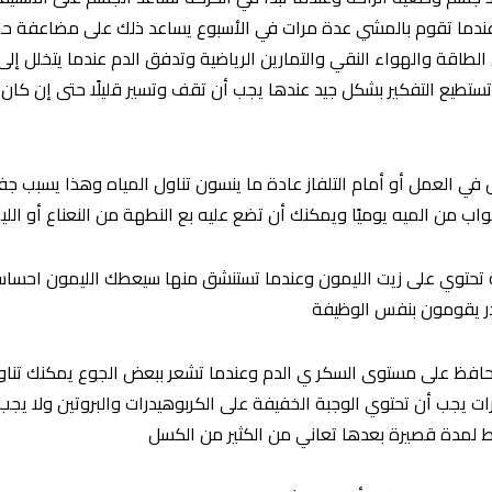
 عندما تقوم بالمشي عدة مرات في الأسبوع يساعد ذلك على مضاعفة حجم
 الطاقة والهواء النقي والتمارين الرياضية وتدفق الدم عندما يتخلل إ
ا تستطيع التفكير بشكل جيد عندها يجب أن تقف وتسير قليلًا حتى إن كا
اس في العمل أو أمام التلفاز عادة ما ينسون تناول المياه وهذا يسبب 
جة تحتوي على زيت الليمون وعندما تستنشق منها سيعطك الليمون احساس
در يقومون بنفس الوظيفة
ا لتحافظ على مستوى السكر ي الدم وعندما تشعر ببعض الجوع يمكنك ت
 يجب أن تحتوي الوجبة الخفيفة على الكربوهيدرات والبروتين ولا يجب 
 لمدة قصيرة بعدها تعاني من الكثير من الكسل