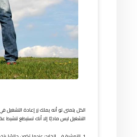
الكل يتمنى لو أنه يملك زر إعادة التشغيل في
التشغيل ليس ماديًا إلا أنك تستيطع تنشيط 
1. التمشية في الخارج: عندما تكون جالسًا 