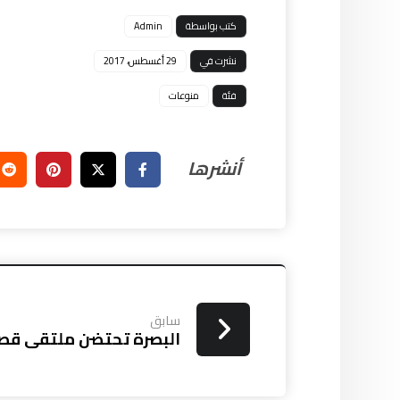
كتب بواسطة
Admin
نشرت في
29 أغسطس، 2017
فئة
منوعات
سابق
البصرة تحتضن ملتقى قصيد