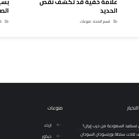
علامة خفية قد تكشف نقص
بسي
الحديد
الص
قسم الصحه
,
منوعات
ق
لاخبار
منوعات
ازياء
تستفيد السعودية من حرب إيران؟
 قادت سلطة بورتسودان السودان
ديكور