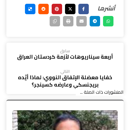
سابق
أربعة سيناريوهات لأزمة كردستان العراق
التالي
خفايا معضلة الإتفاق النووي: لماذا أيَّده
بريجنسكي وعارضه كسينجر؟
المنشورات ذات الصلة ...