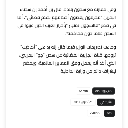
وفي مقارنة مع سجون بلاده، قال بن أحمد إن سجناء
البحرين “مجرمون يقضون أحكامهم بحكم قضائي”، أما
في قطر “فالسجون تمتلئ “بأحرار العرب الذين غيبوا في
السجن ظلما دون محاكمة”.
وجاءت تصريحات الوزير فيما قال إنه رد على “أكاذيب”
تروجها قناة الجزيرة الفضائية عن سجن “جو” البحريني،
الذي أكد أنه يعمل وفق المعايير العالمية، ويخضع
لإشراف دائم من وزارة الداخلية.
كتب بواسطة
Admin
نشرت في
21 أكتوبر، 2017
فئة
مقالات