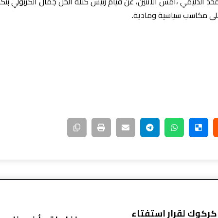
لدليمي ،امس الاثنين، عن قيام رئيس كتلة الحل جمال الكربولي بتكثي
 على مكاسب سياسية ومادية.
كركوك لقرار استفتاء