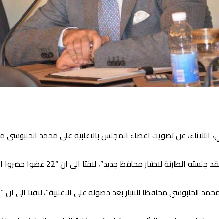
، الثلاثاء، عن تصويت اعضاء المجلس بالاغلبية على محمد الحلبوسي م
لاختيار محافظ جديد”، لافتا الى ان “22 عضوا حضروا الجلسة من اصل 33”.
افظا للانبار بعد حصوله على الاغلبية”، لافتا الى ان “22 نائبا صوتوا لاختيار الحلبوسي”.