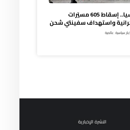
روسيا.. إسقاط 605 مسيّرات
رانية واستهداف سفينتي شحن
بار سياسية
,
عالمية
النشرة الإخبارية