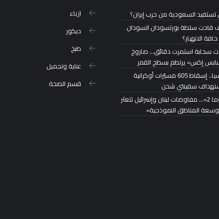
ازياء
تستفيد السعودية من حرب إيران؟
 قادت سلطة بورتسودان السودان
ديكور
حافة الانهيار؟
طبخ
ث سحابة استمرت دقائق… صاروخ
ايس إكس» يرتطم بسطح القمر
عناية وتجميل
روسيا.. إسقاط 605 مسيّرات أوكرانية
قسم الصحة
تهداف سفينتي شحن
«روما 2»… مفاوضات لبنان وإسرائيل تتعثر
توسعة المناطق النموذجية»