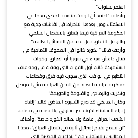
استمر لسنوات.”
وأضاف “اعتقد أن الوقت مناسب للمضي قدما في
الاستفتاء ومن بعدها الانخراط في نقاشات جدية مع
الحكومة العراقية فيما يتعلق بالانفصال السلمي
والتوصل لاتفاق حول عدد من المسائل العالقة.”
وأردف قائلا “الكورد كانوا في الصفوف الأمامية في
قتال داعش سواء في سوريا أو العراق، وقوات
البيشمركة كانت أول القوات التي وقفت في وجه عنف
التنظيم في الو قت الذي هجرت فيه فرق وقطاعات
عسكرية عراقية للعديد من المدن العراقية مثل الموصل
وتكريت والرمادي والفلوجة والحويجة.”
وكان المالكي قد صرح الأسبوع الماضي قائلا “إلغاء
إجراء الاستفتاء لكونه غير دستوري ولا يصب في مصلحة
الشعب العراقي عامة ولا لصالح الكورد خاصة”. وأضاف
“لن نسمح بقيام إسرائيل ثانية في شمال العراق”، محذرا
المطالبين بالاستفتاء من “التداعيات الخطيرة التي