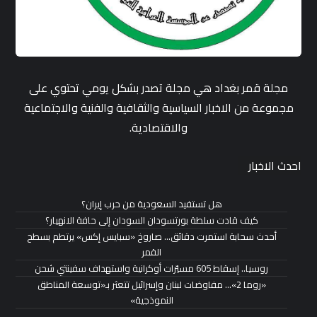
مجلة قمر بغداد هي مجلة تصدر بشكل يومي تحتوي على
مجموعة من الاخبار السياسية والثقافية والفنية والاجتماعية
والاقتصادية.
احدث الاخبار
هل تستفيد السعودية من حرب إيران؟
كيف قادت سلطة بورتسودان السودان إلى حافة الانهيار؟
أحدث سحابة استمرت دقائق… صاروخ «سبايس إكس» يرتطم بسطح
القمر
روسيا.. إسقاط 605 مسيّرات أوكرانية واستهداف سفينتي شحن
«روما 2»… مفاوضات لبنان وإسرائيل تتعثر بـ«توسعة المناطق
النموذجية»