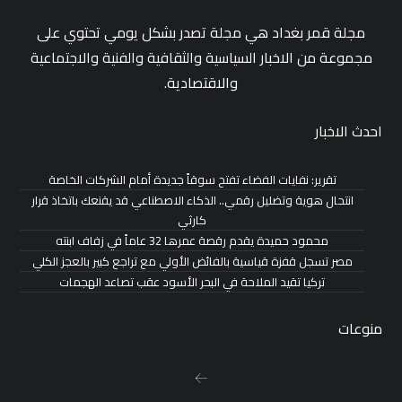
مجلة قمر بغداد هي مجلة تصدر بشكل يومي تحتوي على
مجموعة من الاخبار السياسية والثقافية والفنية والاجتماعية
والاقتصادية.
احدث الاخبار
تقرير: نفايات الفضاء تفتح سوقاً جديدة أمام الشركات الخاصة
انتحال هوية وتضليل رقمي.. الذكاء الاصطناعي قد يقنعك باتخاذ قرار
كارثي
محمود حميدة يقدم رقصة عمرها 32 عاماً في زفاف ابنته
مصر تسجل قفزة قياسية بالفائض الأولي مع تراجع كبير بالعجز الكلي
تركيا تقيد الملاحة في البحر الأسود عقب تصاعد الهجمات
منوعات