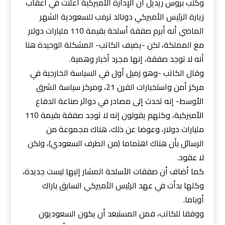
وكتب بروس ريديل أن الإدارة الأميركية أعلنت في أعقاب
زيارة الرئيس الأميركي دونالد ترمب للسعودية الشهر
الماضي أنه أبرم صفقة أسلحة بقيمة 110 مليارات دولار
مع المملكة، لكن -يضيف الكاتب- المشكلة الوحيدة هنا
أنه لا توجد صفقة، إنها مجرد أخبار وهمية.
وقال الكاتب -وهو زميل أول في السياسة الخارجية في
مركز أمن واستخبارات القرن 21، ومركز سياسة الشرق
الأوسط- إنه تحدث إلى مصادر في دوائر صناعة الدفاع
الأميركية، وكلهم يقولون إنه لا توجد صفقة بقيمة 110
مليارات دولار، وعوضا عن ذلك، هناك مجموعة من
الرسائل بأن هناك اهتماما (من الطرف السعودي)، ولكن
لا عقود.
كما أضاف أن صفقات الأسلحة المشار إليها ليست جديدة،
وكلها بدأت في عهد الرئيس الأميركي السابق باراك
أوباما.
ووفقا للكاتب، فمن المستبعد أن يكون السعوديون