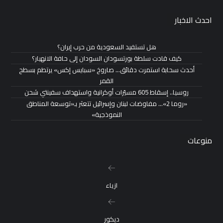
احدث الاخبار
هل تستفيد السعودية من حرب إيران؟
كيف قادت سلطة بورتسودان السودان إلى حافة الانهيار؟
أحدث سحابة استمرت دقائق… صاروخ «سبايس إكس» يرتطم بسطح
القمر
روسيا.. إسقاط 605 مسيّرات أوكرانية واستهداف سفينتي شحن
«روما 2»… مفاوضات لبنان وإسرائيل تتعثر بـ«توسعة المناطق
النموذجية»
منوعات
ازياء
ديكور