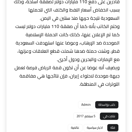
قادرين على دفع 110 مليارات دولار لصفقة أسلحة، وذلك
بسبب انخفاض أسعار النفط والكلف التي تتحملها
السعودية نتيجة حربها منذ سنتين في اليمن.
وختم الكاتب بأنه كما أن صفقة 110 مليارات دولار ليست
كما تم الإعلان عنها، كذلك كانت الحملة الإسلامية
الموحدة ضد الإرهاب، وعوضا عنها استهدفت السعودية
قطر، وشنت حملة ضدها شملت قطع العلاقات وعزلها،
مع الإمارات والبحرين ودول أخرى.
ويضيف أنه عوضا عن أن تكون قمة الرياض فرصة لعمل
جبهة موحدة لاحتواء إيران، فإن نتائجها هي مفاقمة
التوترات في المنطقة.
كتب بواسطة
Admin
نشرت في
5 سبتمبر، 2017
فئة
اخبار سياسية
عالمية