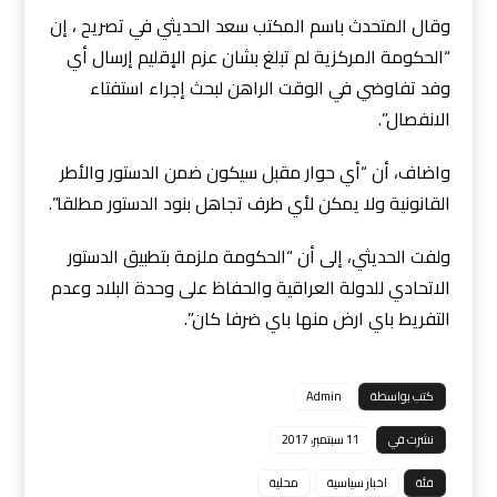
وقال المتحدث باسم المكتب سعد الحديثي في تصريح ، إن
“الحكومة المركزية لم تبلغ بشان عزم الإقليم إرسال أي
وفد تفاوضي في الوقت الراهن لبحث إجراء استفتاء
الانفصال”.
واضاف، أن “أي حوار مقبل سيكون ضمن الدستور والأطر
القانونية ولا يمكن لأي طرف تجاهل بنود الدستور مطلقا”.
ولفت الحديثي، إلى أن “الحكومة ملزمة بتطبيق الدستور
الاتحادي للدولة العراقية والحفاظ على وحدة البلاد وعدم
التفريط باي ارض منها باي ضرفا كان”.
كتب بواسطة
Admin
نشرت في
11 سبتمبر، 2017
فئة
اخبار سياسية
محلية