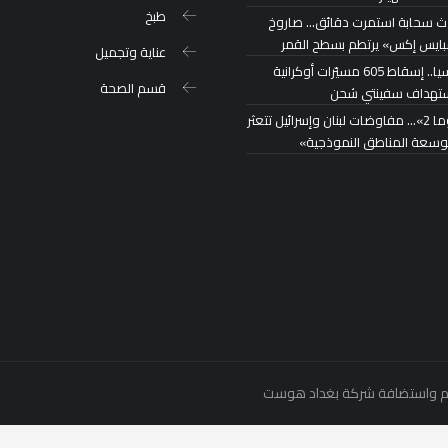
طبخ
ث سحابة استمرت دقائق… صاروخ
ايس إكس» يرتطم بسطح القمر
عناية وتجميل
روسيا.. إسقاط 605 مسيّرات أوكرانية
قسم الصحة
تهداف سفينتي شحن
«روما 2»… مفاوضات لبنان وإسرائيل تتعثر
توسعة المناطق النموذجية»
بغداد هوست