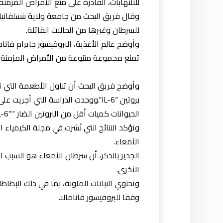
للالتهابات، القادرة على منع الأمراض المزمنة.
وقال فريق البحث من جامعة ولاية بنسلفانيا
للسرطان وغيرها من الحالات القاتلة.
وأوضح عالم الأغذية، البروفيسور جايرام فاناما
تمنع مجموعة متنوعة من الأمراض المزمنة، 
وأوضح فريق البحث أن تناول الأطعمة التي تحتو
بروتين “IL-6”.ووجدت الدراسة التي أ
الحيوانات كميات أقل من البروتين الضار “IL-6″، الذي يغذي الأورام، بنحو 6 أضعاف.
وتؤكد النتائج التي نُشرت في مجلة الكيمياء ا
الأمعاء.
الجدير بالذكر، أن سرطان الأمعاء هو السبب ال
الأخرى.
وتحتوي النباتات الملونة، بما في ذلك البطاطا
وفقا للبروفيسور فانامالا.