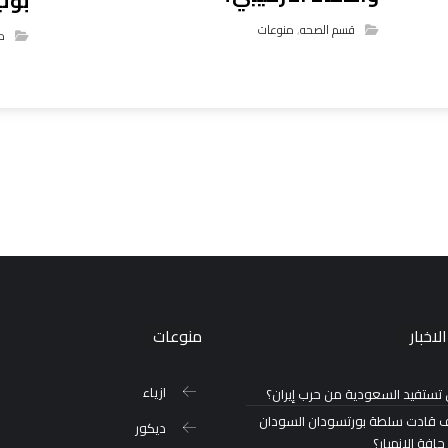
بوتي
قسم الصحه
,
منوعات
م
لاخبار
منوعات
ازياء
تستفيد السعودية من حرب إيران؟
 قادت سلطة بورتسودان السودان
ديكور
حافة الانهيار؟