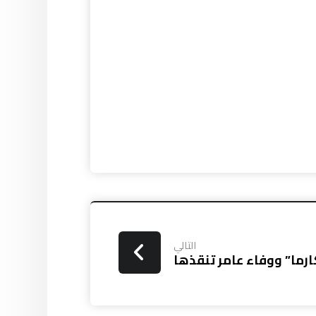
التالي
كارما” ووفاء عامر تنقذها