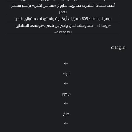
أحدث سحابة استمرت دقائق… صاروخ «سبايس إكس» يرتطم بسطح
القمر
روسيا.. إسقاط 605 مسيّرات أوكرانية واستهداف سفينتي شحن
«روما 2»… مفاوضات لبنان وإسرائيل تتعثر بـ«توسعة المناطق
النموذجية»
منوعات
ازياء
ديكور
طبخ