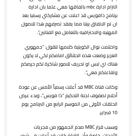
التزام ادارة mbc باتفاقها معي علما بان ادارة
برنامج ذافويس قد اعلنت عن مشاركتي رسميا بعد
ان تم الاتفاق بيننا مما يفقد تصرفهم هذا للاصول
المهنيه والاحترافيه بالتعامل مع الفنانين”.
واختتمت نوال الكويتية كلامها لتقول: “جمهوري
العزيز وضعت هذه الحقائق امامكم لكي لا يكون
هناك اي لبس او تحريف للامور شاكرة لكم حرصكم
وتفاعلكم معي”.
وكانت قناة MBC قد أعلنت رسمياً الأمس عن عودة
أحلام لصفوف لجنة التحكيم “ذا فويس”، وبدء عرض
الحلقات الأولى من الموسم الرابع من البرنامج يوم
10 فبراير.
وبسبب قرار MBC صدم الجمهور من مجريات
الأحداث، خاصة وأن القناة كانت قد أعلنت في شهر