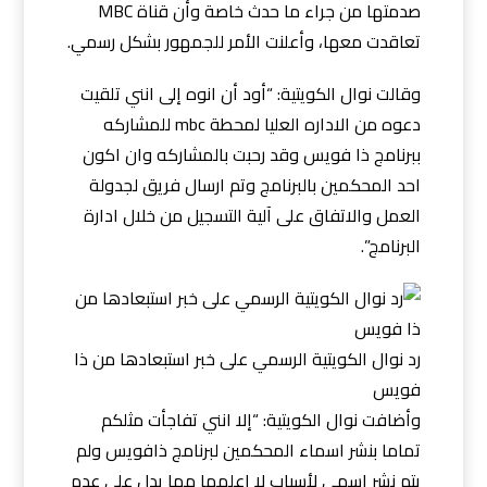
صدمتها من جراء ما حدث خاصة وأن قناة MBC
تعاقدت معها، وأعلنت الأمر للجمهور بشكل رسمي.
وقالت نوال الكويتية: “أود أن انوه إلى انني تلقيت
دعوه من الاداره العليا لمحطة mbc للمشاركه
ببرنامج ذا فويس وقد رحبت بالمشاركه وان اكون
احد المحكمين بالبرنامج وتم ارسال فريق لجدولة
العمل والاتفاق على آلية التسجيل من خلال ادارة
البرنامج”.
رد نوال الكويتية الرسمي على خبر استبعادها من ذا
فويس
وأضافت نوال الكويتية: “إلا انني تفاجأت مثلكم
تماما بنشر اسماء المحكمين لبرنامج ذافويس ولم
يتم نشر اسمي لأسباب لا اعلمها مما يدل على عدم