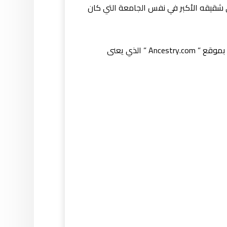
ى شقيقه الأكبر في نفس الجامعة التي كان
بعد 20 عاماً من تبنيها للطفل كريون كريستيان غراهام، في شهره الثالث في 1997، قدمت له أمه التي تبنته اشتراكاً بموقع ” Ancestry.com ” الذي يعنى