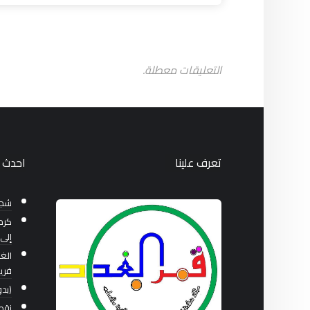
التعليقات معطلة.
تعرف علينا
احدث ا
شجر
كرما
إلى 11 دولة وتنعش اقتصادها ال
الغ
فري
(بدو
نقص