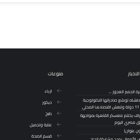
لاخبار
منوعات
ازياء
ة الجميز العجوز …
نشاه توسّع صادراتها التكنولوجية
ديكور
محلي
طبخ
راف يختتم معسكر القاهرة بمواجهة
ق مصري اليوم
عناية وتجميل
ن عنوان)
قسم الصحة
 الأموال يهدد مشاركة اتحاد