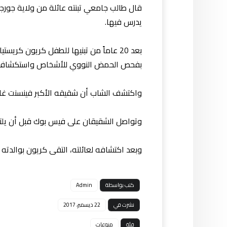
قال طالب جامعي تبنته عائلة من ولاية جور
يدرس فيها.
بفحص الحمض النووي للأشخاص واستكشاف ا
واكتشف الشاب أن شقيقه الأكبر فينسنت غا
وتواصل الشقيقان على فيس بوك قبل أن يلتقيا
وبعد اكتشافه لعائلته، التقى كريون بوالدته 
كتب بواسطة
Admin
نشرت في
22 ديسمبر، 2017
فئة
منوعات