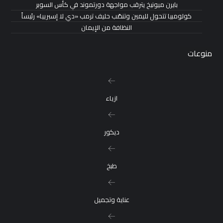
بايرن ميونيخ يترقب مواجهة دورتموند في كأس السوبر
كولومبيا تتحول لليمين وتنصّب حليف ترمب «دي لا إسبرييا» رئيساً
النظافة من الإيمان
منوعات
ازياء
ديكور
طبخ
عناية وتجميل