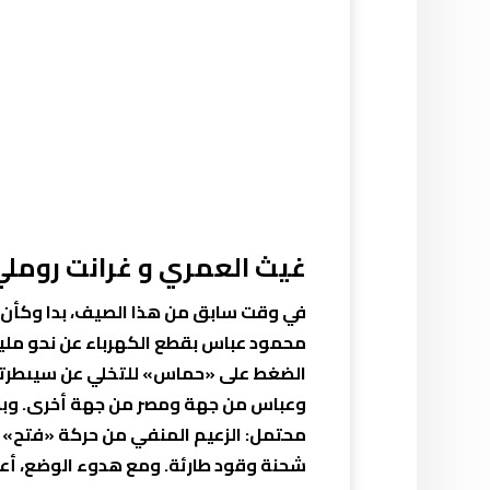
غيث العمري و غرانت روملي
في وقت سابق من هذا الصيف، بدا وكأن ا
محمود عباس بقطع الكهرباء عن نحو مل
الضغط على «حماس» للتخلي عن سيىطرتها 
وعباس من جهة ومصر من جهة أخرى. وبدا 
محتمل: الزعيم المنفي من حركة «فتح» م
شحنة وقود طارئة. ومع هدوء الوضع، أعلن