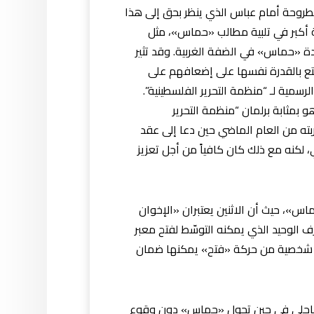
مطروحة أمام عباس الذي ينظر بحق إلى هذا
ونة أكبر في تلبية مطالب «حماس»، مثل
ادة «حماس» في الضفة الغربية. وقد تثير
تع بالقدرة نفسها على إضعافهم على
رسمية لـ “منظمة التحرير الفلسطينية”.
بمثابة برلمان “منظمة التحرير
بته من العام الماضي حين دعا إلى عقد
، لكنه مع ذلك كان كافياً من أجل تعزيز
»، حيث أن الاثنين يعتبران «الإخوان
 الوحيد الذي يمكنه التوسّط لفتح معبر
 أي شخصية من حركة «فتح» يمكنها ضمان
 الساحلي في حين تحول «حماس» دون وقوع