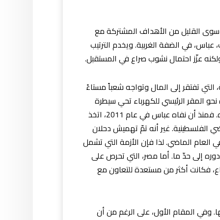
سوى القليل من الأهداف المشتركة مع
باس، في الضفة الغربية. ويخدم الترتيب
لكنه عزّز احتمال نشوب صراع في المستقبل.
التي تفتقر إلى المال وتواجه شعباً مستاءً
الإمارات على أحد رعاتها، قطر (وقد توجه 10 آلاف من سكان غزة نحو المقر الرئيسي للكهرباء تحي سيطرة
«حماس» في كانون الثاني/يناير احتجاجاً [على معاناتهم]). وكان دحلان، أيضاً، يسعى جاهداً إلى المحافظة على دوره. فمنذ أن نفاه عباس في عام 2011، اتخذ
ي الفلسطينية. غير أنه تمّ تهميش دحلان
ي العام الماضي. لذا فإن الأزمة التي تشمل
ره إلى حدّ ما. أما مصر، التي تحرص على
ع، فكانت أكثر من مستعدة للتعاون مع
. وفي المقام الأول، على الرغم من أن