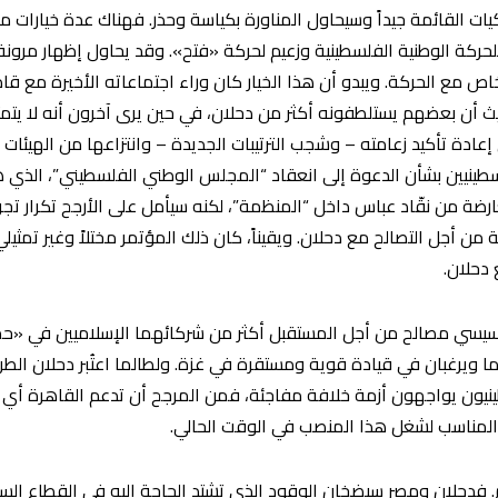
يات القائمة جيداً وسيحاول المناورة بكياسة وحذر. فهناك عدة خيارات 
يم للحركة الوطنية الفلسطينية وزعيم لحركة «فتح». وقد يحاول إظهار مر
اص مع الحركة. ويبدو أن هذا الخيار كان وراء اجتماعاته الأخيرة مع ق
أن بعضهم يستلطفونه أكثر من دحلان، في حين يرى آخرون أنه لا يتم
ادة تأكيد زعامته – وشجب الترتيبات الجديدة – وانتزاعها من الهيئات ال
ينيين بشأن الدعوة إلى انعقاد “المجلس الوطني الفلسطيني”، الذي هو 
ضة من نقّاد عباس داخل “المنظمة”، لكنه سيأمل على الأرجح تكرار تجر
ن أجل التصالح مع دحلان. ويقيناً، كان ذلك المؤتمر مختلاً وغير تمثيلي
دحلان.
سيسي مصالح من أجل المستقبل أكثر من شركائهما الإسلاميين في «حماس
ويرغبان في قيادة قوية ومستقرة في غزة. ولطالما اعتُبر دحلان الطرف
لسطينيون يواجهون أزمة خلافة مفاجئة، فمن المرجح أن تدعم القاهرة
ل المناسب لشغل هذا المنصب في الوقت الحالي.
ائم. فدحلان ومصر سيضخان الوقود الذي تشتد الحاجة إليه في القطاع