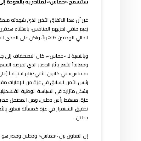
ستسمح «حماس» لمناصريه بالعودة إلى غ
غير أن هذا الاتفاق الأخير الذي شهدته م
زعيم منفي لحزبهم المنافس، باستثناء هدفين
الحالي الهدفين ظاهرياً، ولكن على المدى ا
وبالنسبة لـ «حماس»، كان الاصطفاف إلى جانب 
رئيس الأمن السابق في غزة من الإمارات مقرا
بشكل متزايد في السياسة الوطنية الفلسطينية
غزة، مسقط رأس دحلان، ومن المحتمل مصر – ا
تحقيق الاستقرار في غزة كمسألة تتعلق بالأ
دحلان.
إن التعاون بين «حماس» ودحلان ومصر هو است