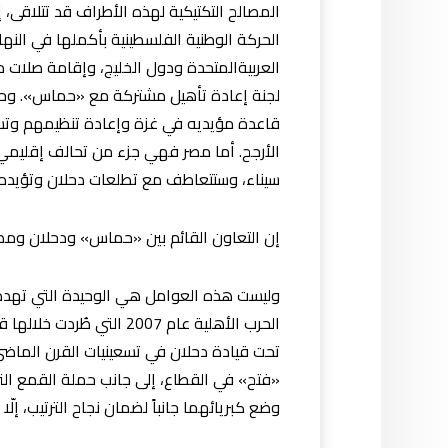
المصالح التكتيكية لهذه الأطراف قد تتلاقى،
الحركة الوطنية الفلسطينية بأكملها في الن
لجنة إعادة تأهيل مشتركة مع «حماس». وحالما
قاعدة مؤيديه في غزة وإعادة تنظيمهم وتسلي
الأرجح. أما مصر فهي جزء من تحالف إقليمي 
سيناء، وستتعاطف مع تطلعات دحلان وتؤيده.
إن التعاون القائم بين «حماس» ودحلان ومصر
وليست هذه العوامل هي الوحيدة التي تهدد 
الحرب الأهلية عام 2007 
تحت قيادة دحلان في تسعينيات القرن الماضي
«فتح» في القطاع، إلى جانب حملة القمع ال
وضع كبريائهما جانباً لضمان نجاح الترتيب، إ