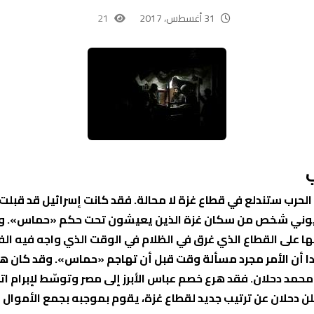
31 أغسطس، 2017
21
لحرب ستندلع في قطاع غزة لا محالة. فقد كانت إسرائيل قد قب
يوني شخص من سكان غزة الذين يعيشون تحت حكم «حماس». ومن
على القطاع الذي غرق في الظلام في الوقت الذي واجه فيه الف
أن الأمر مجرد مسألة وقت قبل أن تهاجم «حماس». وقد كان هذا ه
حمد دحلان. فقد هرع خصم عباس الأبرز إلى مصر وتوسّط لإبرام ا
 دحلان عن ترتيب جديد لقطاع غزة، يقوم بموجبه بجمع الأموال إل