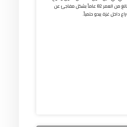
أي اضطراب شعبي. لكن حالما يتغير الوضع الراهن – سواء من خلال توافر مصادر الطاقة الإضافية أو تخلي عباس البالغ من العمر 82 عاماً بشكل مفاجئ عن
ع داخل غزة يبدو حتمياً.