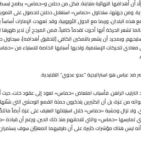
 إلّا أن أهدافها النهائية متباينة. فكل من دحلان و«حماس» يطمح لبسط
هاية. ومن جهتها، ستحاول «حماس» استغلال دحلان للحصول على التمويل
 تشعر الحركة أنها أحرزت تقدماً كافياً، فمن المرجح أن تدير ظهرها ل
حهم. وبمجرد أن يشعر بالتمكين الكافي [لتحقيق أهدافه]، سيحاول حتم
معادي للحركات الإسلامية. ولديها أسبابها الخاصة للاستياء من «حما
 ضد عباس هو استراتيجية “عدو عدوي” التقليدية.
الترتيب الراهن. فأسباب امتعاض «حماس» تعود إلى عقود خلت، حيث أ
التي طُردت خلالها قواته من غزة، بل أن الكثيرين يتذكرون حملة القمع الوحشي التي 
. ولا تزال وحشية «حماس» خلال استيلائها العنيف على غزة أيضاً ماثل
تي تمارسها «حماس» والتي تلاحقهم منذ ذلك الحين. ورغم أن قيادة «
لّا أنه ليس هناك مؤشرات كثيرة على أن طرفيهما المعنيَيْن سوف يستمران