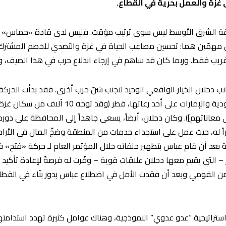
زة والعمل بحرية في القطاع.
نطقة الشرق الأوسط ليس سوى ترتيب مؤقت. فليس لدى قادة «حماس» 
 مهمّين هما: تحسين مصاعب الحياة في غزة والتصدي للخصم المشترك، ع
لقريب فقط. وربما كان قد ساهم في إرجاء اندلاع حرب في هذا الصيف، و
دحلان الخيار الواقعي الوحيد لتجنب شنّ حرب أخرى. فقد بدأت الحركة، 
ومعانداً تشعر بآثار الحصار الذي تفرضه السعودية و
ً له، حيث عمل على استجداء خدمات من المنطقة وضخّ المال في الأراض
 بعد أن قام عباس بتطهير حلفائه خلال المؤتمر العام لـ حركة «فتح» ف
لتي يقيم معها دحلان علاقات قوية – وفّرت له فرصةً لإعادة تأكيد دو
من القومي وبعد أن فقدت الأمل في اضطلاع عباس بدور بنّاء في القطا
راتيجية “عدو عدوي” النموذجية، وهناك عوامل كثيرة تهدد استدامتها