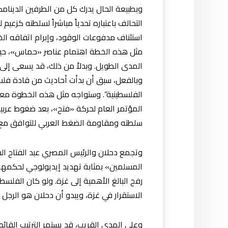
وبطبيعة الحال يدرك كل من الطرفين الدينامك
التحالف باعتباره تحدياً مباشراً لسلطته كزع
استئناف مدفوعات الوقود، وإبرام اتفاقه الخ
مثل هذه الخطة اهتمام عناصر «حماس»، حيث 
المدى الطويل. وبدلاً من ذلك، قد يسعى إلى إع
وبالفعل، سبق أن بدأت أحاديث من قادة فلسط
الفلسطينية”. وستواجه مثل هذه الخطوة معار
المؤتمر العام لحركة «فتح»، بعد ضغوط عربية م
سلطته ومقاومة الضغط العربي للتوافق مع 
وتجمع دحلان والرئيس المصري عبد الفتاح ال
المسلمين» بمثابة تهديد إيديولوجي لحكمهما 
رفح البالغ الأهمية إلى غزة. ولو كان الف
الاستقرار في غزة، ويبدو أن دحلان هو الرج
وعلى المدى القريب، قد يستمر الترتيب الق