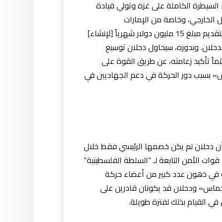
 السيطرة الكاملة على غزة وتولي قيادة
 الخارجي، وخاصة من الإمارات
العربيةالمتحدة ودول الخليج، وإقامة صلات مع هذه البلدان، وربما مع الدول الأوروبية. وقد تعهدت الإمارات أساساً بتقديم مبلغ 15 مليون دولار شهرياً [لإنشاء]
دحلان. وبدوره، سيحاول دحلان توسيع
اً تأكيد زعامته، عن طريق القوة على
س» بسبب دور الحركة في دعم الجهاديين في
ن دحلان لم يكن خصمها الرئيسي فقط خلال
شنّتها قوات الأمن التابعة لـ “السلطة الفلسطينية”
ةً في ذهون عدد كبير من أعضاء حركة
حماس» ودحلان قد يكونان قادرين على
 في القيام بذلك لفترة طويلة.