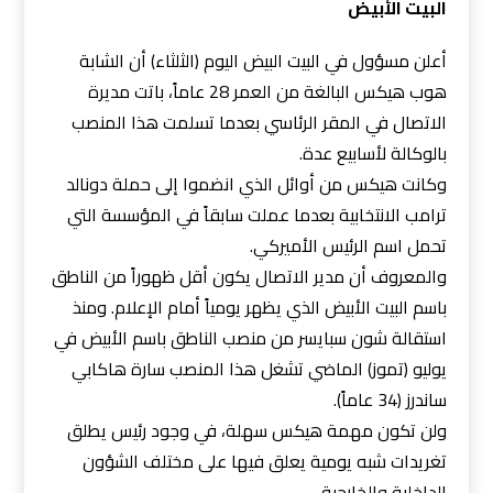
البيت الأبيض
أعلن مسؤول في البيت البيض اليوم (الثلثاء) أن الشابة
هوب هيكس البالغة من العمر 28 عاماً، باتت مديرة
الاتصال في المقر الرئاسي بعدما تسلمت هذا المنصب
بالوكالة لأسابيع عدة.
وكانت هيكس من أوائل الذي انضموا إلى حملة دونالد
ترامب الانتخابية بعدما عملت سابقاً في المؤسسة التي
تحمل اسم الرئيس الأميركي.
والمعروف أن مدير الاتصال يكون أقل ظهوراً من الناطق
باسم البيت الأبيض الذي يظهر يومياً أمام الإعلام. ومنذ
استقالة شون سبايسر من من
صب الناطق باسم الأبيض في
يوليو (تموز) الماضي تشغل هذا المنصب سارة هاكابي
ساندرز (34 عاماً).
ولن تكون مهمة هيكس سهلة، في وجود رئيس يطلق
تغريدات شبه يومية يعلق فيها على مختلف الشؤون
الداخلية والخارجية.