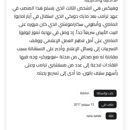
وهيكس هي الشخص الثالث الذي يتسلم هذا المنصب في
عهد ترامب بعد مايك دوبكي الذي استقال في أيار (مايو)
الماضي، وأنطوني سكاراموتشي الذي كان مروره على
البيت الأبيض سريعاً جداً. إذ وصل في نهاية تموز (يوليو)
الماضي على أمل تنظيم العمل الإعلامي ووقف
التسريبات إلى وسائل الإعلام. وأجبر على الاستقالة بسبب
مقابلة له مع صحافي من مجلة «نيويوركر» وجه فيها
انتقادات لاذعة إلى عدد من مستشاري ترامب وعلى
رأسهم ستيف بانون، ما أدى إلى تسريع رحيله.
كتب بواسطة
Admin
نشرت في
13 سبتمبر، 2017
فئة
ثقافه عامه