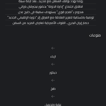
روما تهدد بوقف الشنغن مع مدريد.. بعد أزمة سبتة
انطلاق اجتماع “إدارة الدولة” بحضور نيجيرفان بارزاني
هجوم بـ”تفجير قوي” يستهدف سفينة في خليج عدن
توصية باكستانية لتعزيز العلاقة مع العراق إثر “دوره الإقليمي الجديد”
حصار إيران البحري.. القوات الأميركية تعترض المزيد من السفن
منوعات
ازياء
ديكور
طبخ
عناية وتجميل