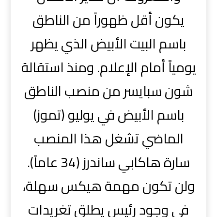
يكون أقل ظهوراً من الناطق
باسم البيت الأبيض الذي يظهر
يومياً أمام الإعلام. ومنذ استقالة
شون سبايسر من منصب الناطق
باسم الأبيض في يوليو (تموز)
الماضي تشغل هذا المنصب
سارة هاكابي ساندرز (34 عاماً).
ولن تكون مهمة هيكس سهلة،
في وجود رئيس يطلق تغريدات