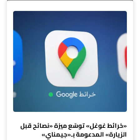
«خرائط غوغل» توسّع ميزة «نصائح قبل
الزيارة» المدعومة بـ«جيمناي»