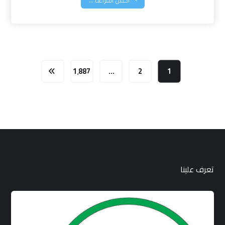
1٬887
…
2
1
تعرف علينا