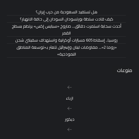
هل تستفيد السعودية من حرب إيران؟
كيف قادت سلطة بورتسودان السودان إلى حافة الانهيار؟
أحدث سحابة استمرت دقائق… صاروخ «سبايس إكس» يرتطم بسطح
القمر
روسيا.. إسقاط 605 مسيّرات أوكرانية واستهداف سفينتي شحن
«روما 2»… مفاوضات لبنان وإسرائيل تتعثر بـ«توسعة المناطق
النموذجية»
منوعات
ازياء
ديكور