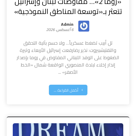
«روما 2»… مفاوضات لبنان وإسرائيل
تتعثر بـ«توسعة المناطق النموذجية»
Admin
6 أغسطس، 2026
تل أبيب تضغط عسكرياً… ولا حسم بآلية التحقق
والتفتيشبيروت: نذير رضارفعت إسرائيل الأربعاء وتيرة
الضغوط على الوفد اللبناني المفاوض في روما بإصدار
إنذار إخلاء لبلدة المنصوري الواقعة شمال «الخط
الأصفر» ...
أكمل القراءة ...