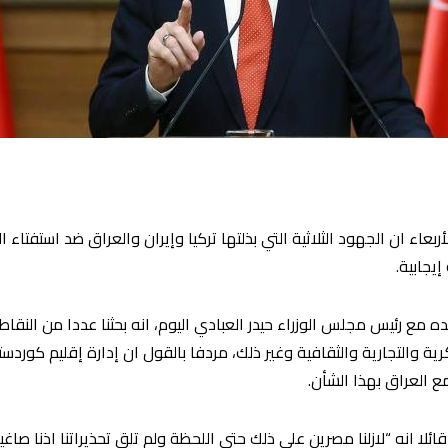
بعاء ان الجهود الثلاثية التي بذلتها تركيا وإيران والعراق ضد استفتاء 
 رئيس مجلس الوزراء حيدر العبادي اليوم، انه بحثنا عددا من النقاط 
ية والتجارية والثقافية وغ
ير ذلك، مردفا بالقول ان إدارة إقليم كوردست
 العراق بهذا الشأن.
لا انه “لازلنا مصرين على ذلك حتى اللحظة ولم تلق تحذيراتنا اذنا صاغ