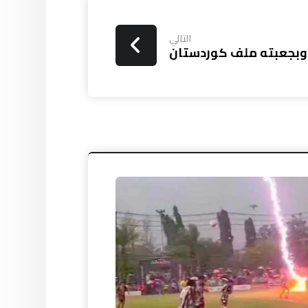
التالي
وبجعبته ملف كوردستان