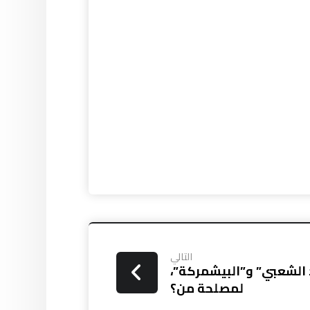
التالي
الشعبي” و”البيشمركة”،
لمصلحة من؟