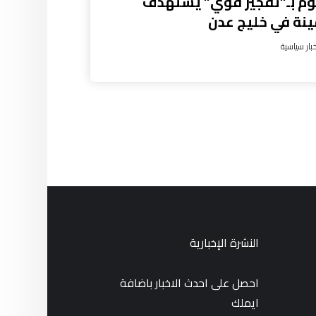
م بـ”تفجير قوي” يستهدف
نة في خليج عدن
بار سياسية
النشرة الإخبارية
احصل على احدث الاخبار باضافة
ايملك