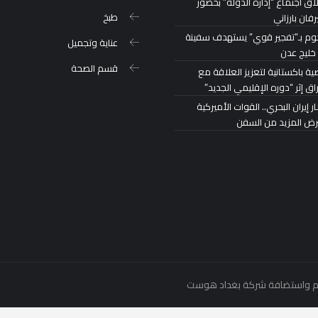
اق اجتماع “إدارة الدولة” بحضور
طبخ
رفان بارزاني
م بـ”تفجير قوي” يستهدف سفينة
عناية وتجميل
خليج عدن
قسم الصحة
ة باكستانية لتعزيز العلاقة مع
اق إثر “دوره الإقليمي الجديد”
 إيران البحري.. القوات الأميركية
رض المزيد من السفن
بغداد هوست