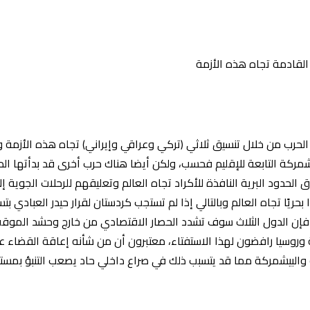
القادمة تجاه هذه الأزمة
لحرب من خلال تنسيق ثلاثي (تركي وعراقي وإيراني) تجاه هذه الأزمة 
ركة التابعة للإقليم فحسب، ولكن أيضا هناك حرب أخرى قد بدأتها الد
الحدود البرية النافذة للأكراد تجاه العالم وتعليقهم للرحلات الجوية إل
بحريًا تجاه العالم وبالتالي إذا لم تستجب كردستان لقرار حيدر العبادي
 فإن الدول الثلاث سوف تشدد الحصار الاقتصادي من خارج وحشد الموقف
كية وروسيا رافضون لهذا الاستفتاء، معتبرون أن من شأنه إعاقة القضاء
 والبيشمركة مما قد يتسبب ذلك في صراع داخلي حاد يصعب التنبؤ بمستقب