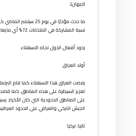
(جيهان).
نسبة المشاركة في الانتخابات 72% أي مايعادل نحو 3.305.970 مليون كردي مما أدى إلى رود أفعال ما بين غاضبة ومستاءة وداعمة لهذه النتيجة.
ردود أفعال الدول تجاه الاستفتاء
أولا: العراق
رفضت العراق هذا الاستفتاء كما قام البرلمان
تعزيز السيطرة على هذه المناطق. كما قامت بغ
على المناطق الحدودية التي كان الأكراد يسيطر
الجيش التركي والعراقي على الحدود العراقية
ثانيا: تركيا