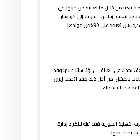
ه تركيا من خلال ما تعانيه من حربها في
كيا بتعليق رحلاتها الجوية إلى كردستان
وهددت بقطع خطوط النفط إلى أوروبا وإغلاق المناطق الحدودية بين تركيا وكردستان لتجويع الأكراد، والمعهود أن كردستان تعتمد على 90%من موادها
يحدث في العراق أن يؤثر سلبًا عليها وقد
 باءت بالفشل، من أجل ذلك فقد اتخذت إيران
قة هذا الاستفتاء.
 الأهلية السورية فقد ترك للأكراد إدارة
ما يحدث فيها.