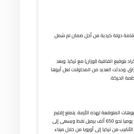
 إقامة دولة كردية من أجل ضمان لم شمل
 عن الأكراد بتوقيع اتفاقية (لوزان) مع تركيا. وبعد
اق. وحدثت العديد من المحاولات لعل أبرزها
ظمة الحركة.
هات المتوقعة لهذه الأزمة. يتمتع إقليم
كردستان بقوة اقتصادية نفطية تجعلة يسعى لهذا الاستفتاء حيث يبلغ الناتج المحلي للإقليم نحو 26 مليار دولار وينتج يوميا نحو 650 ألف برميل نفط ويسعى إلى
روبا عن طريق خطوط الأنابيب من تركيا إلى أوروبا من خلال ميناء