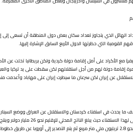
م
داد الهائل الذي يتجاوز تعداد سكان بعض دول المنطقة أن تسعى إلى
هم القومية التي حظرتها الدول الأربع السابق الإشارة إليها.
نيا في عام 1920 اتفاقية (سيفر) مع الأكراد على أمل إقامة دولة كردية ولكن بريطانيا تخلت
من مرة إقامة دولة لهم من أجل استقلالهم لكن سقطت على يد تركيا والعر
الاستقلال عن إيران لكن سرعان ما سيطرت إيران على مهاباد وأعدمت من
 ما يحدث في استفتاء كردستان والاستقلال عن العراق ووضع السيناريو
زيادة مليون برميل، ويبلغ الاحتياطي النفطي نحو 2.8 تريليون ملي متر مربع ثم يتم التصدير إلى أو