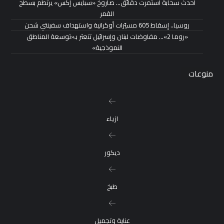
أحدث سحابة استمرت دقائق… صاروخ «سبايس إكس» يرتطم بسطح
القمر
روسيا.. إسقاط 605 مسيّرات أوكرانية واستهداف سفينتي شحن
«روما 2»… مفاوضات لبنان وإسرائيل تتعثر بـ«توسعة المناطق
النموذجية»
منوعات
ازياء
ديكور
طبخ
عناية وتجميل