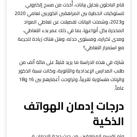
قام الباحثون بتحليل بيانات، أُخذت من مسح إلكتروني
للسلوكيات الخطرة بين المراهقين الكوريين لعامي 2020
و2023، وشملت البيانات تفصيلات عن تعاطي المواد
المخدرة بكل أنواعها، بما في ذلك عمر بدء التعاطي،
ومدى تكراره، ومستوى حدته، وهل هناك زيادة للجرعة
مع استمرار التعاطي؟
شارك في هذه الدراسة ما يزيد قليلاً على مائة ألف من
طلاب المدارس الإعدادية والثانوية، وكانت نسبة الذكور
والإناث متساوية تقريباً، وتراوحت أعمارهم بين 16 و18
عاماً.
درجات إدمان الهواتف
الذكية
وتم تقسيم المراهقين، من حيث درجة الإدمان في