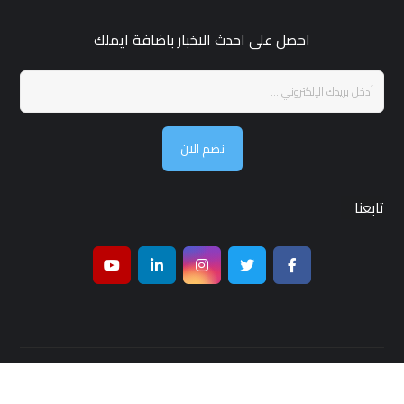
احصل على احدث الاخبار باضافة ايملك
نضم الان
تابعنا
جميع الحقوق محفوظة لـ مجلة قمر بغداد © 2026 ,تصميم واستضافة
شركة
بغداد هوست