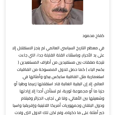
كفاح محمود
في معظم التاريخ السياسي العالمي لم ينجز الاستقلال إلا
على يد الأحرار، وباستثناء القلة القليلة جدا، التي جاءت
نتيجة صفقات بين مستفيدين من أطراف المستعبدين (
بكسر الباء ) كما حصل للدول الممسوخة من اتفاقيات
استعمارية مثل اتفاقية سايكس بيكو وأمثالها في
العالم، إلا إن البقية الغالبة قاد استقلالها زعيما وطنيا أو
حزبا ما أو مجموعة ثورية، لم تستأذن أحدا إلا إرادت
ها
وشعبيتها بين الأهالي، ولنا في تجارب الجزائر وفيتنام
ودول البلقان وجمهوريات أمريكا اللاتينية وإفريقيا واسيا
خير أمثلة على ما ذكرناه، ولم تكن تلك الدول التي ولدت