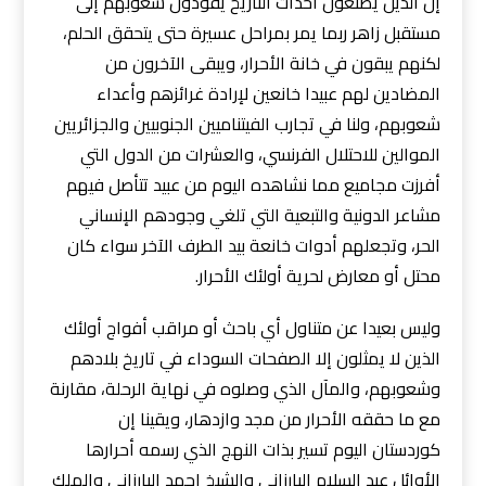
إن الذين يصنعون أحداث التاريخ يقودون شعوبهم إلى
مستقبل زاهر ربما يمر بمراحل عسيرة حتى يتحقق الحلم،
لكنهم يبقون في خانة الأحرار، ويبقى الآخرون من
المضادين لهم عبيدا خانعين لإرادة غرائزهم وأعداء
شعوبهم، ولنا في تجارب الفيتناميين الجنوبيين والجزائريين
الموالين للاحتلال الفرنسي، والعشرات من الدول التي
أفرزت مجاميع مما نشاهده اليوم من عبيد تتأصل فيهم
مشاعر الدونية والتبعية التي تلغي وجودهم الإنساني
الحر، وتجعلهم أدوات خانعة بيد الطرف الآخر سواء كان
محتل أو معارض لحرية أولئك الأحرار.
وليس بعيدا عن متناول أي باحث أو مراقب أفواج أولئك
الذين لا يمثلون إلا الصفحات السوداء في تاريخ بلادهم
وشعوبهم، والمآل الذي وصلوه في نهاية الرحلة، مقارنة
مع ما حققه الأحرار من مجد وازدهار، ويقينا إن
كوردستان اليوم تسير بذات النهج الذي رسمه أحرارها
الأوائل عبد السلام البارزاني والشيخ احمد البارزاني والملك