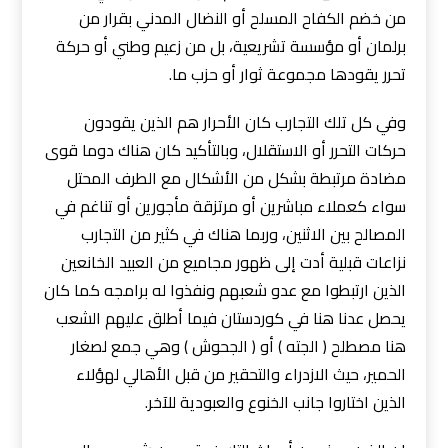
من خضم الكفاح المسلح أو النضال المدني بقرار من
برلمان أو مؤسسة تشريعية، بل من زعيم وطني أو حركة
تحرر يقودها مجموعة ثوار أو حزب ما.
وفي كل تلك التجارب كان الأحرار هم الذين يقودون
حركات التحرر أو الاستقلال، وبالتأكيد كان هناك دوما قوى
مضادة مرتبطة بشكل من الأشكال مع الطرف المحتل
سواء كعملاء مباشرين أو مرتزقة مأجورين أو تناغم في
المصالح بين الاثنين، وربما هناك في كثير من التجارب
نزاعات قبلية أدت إلى ظهور مجاميع من العبيد الخانعين
الذين ارتبطوا مع عدو شعبهم ونفذوا له برامجه كما كان
يحصل عدنا هنا في كوردستان فيما أطلق عليهم الشعب
هنا مصطلح ( الجته ) أو ( الجحوش ) وهي جمع لصغار
الحمير، حيث الازدراء والتحقير من قبل الأهالي لهؤلاء
الذين اختاروا جانب الخنوع والعبودية للآخر.