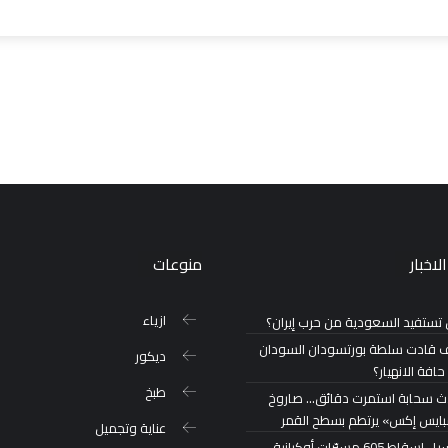
لاخبار
منوعات
ازياء
تستفيد السعودية من حرب إيران؟
 قادت سلطة بورتسودان السودان
ديكور
حافة الانهيار؟
طبخ
ث سحابة استمرت دقائق… صاروخ
ايس إكس» يرتطم بسطح القمر
عناية وتجميل
روسيا.. إسقاط 605 مسيّرات أوكرانية