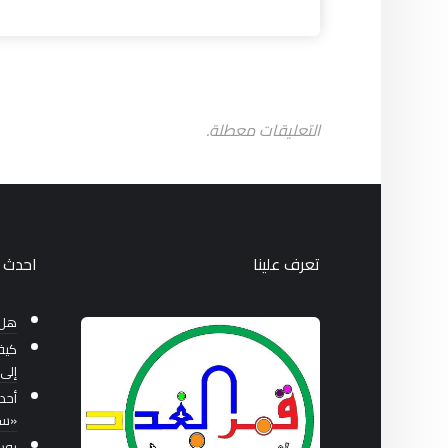
التعليقات معطلة.
تعرف علينا
احدث ا
هل 
كيف
إلى 
أحد
«سب