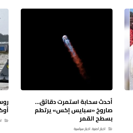
أحدث سحابة استمرت دقائق…
صاروخ «سبايس إكس» يرتطم
أوك
بسطح القمر
اخ
اخبار امنية
,
اخبار سياسية