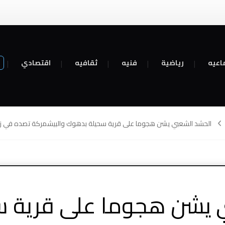
اعيه
رياضية
فنيه
ثقافيه
اقتصادي
الحشد الشعبي يشن هجوما على قرية سحيلة بدهوك والبيشمركة تصده في زم
 يشن هجوما على قرية 