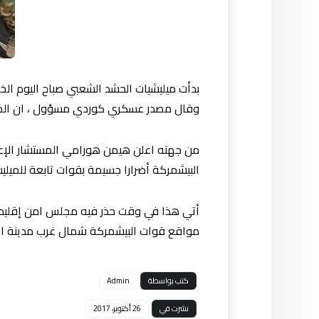
بدأت ميليشيات الحشد الشعبي صباح اليوم ا
وقال مصدر عسكري كوردي مسؤول ، ان المي
من جهته اعلن هيمن هورامي المستشار الإعلا
البيشمركة أضرارا جسيمة بقوات تابعة للميليش
أتي هذا في وقت حذر فيه مجلس امن إقليم 
مواقع قوات البيشمركة شمال غرب مدينة المو
كتب بواسطة
Admin
نشرت في
26 أكتوبر، 2017