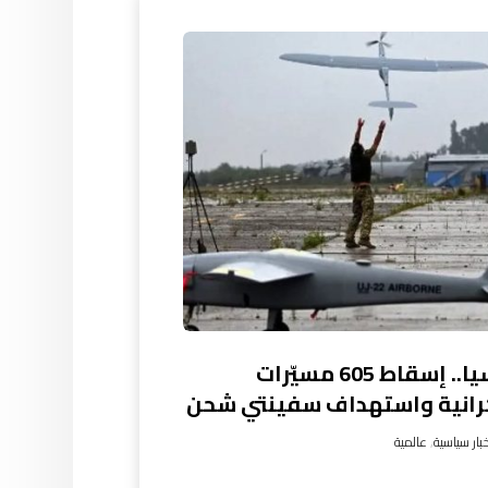
روسيا.. إسقاط 605 مسيّرات
رانية واستهداف سفينتي شحن
بار سياسية
,
عالمية