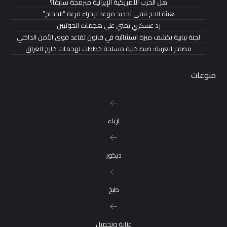
هل الحرب الأمريكية الإيرانية مبرمجة سابقاً؟
هيئة الحج تنفي تحديد موعد لإجراء قرعة “الحجاج”
رد عسكري يمني على هجمات الحوثيين
لجنة نيابية تكشف ميزة استثنائية في قانون تقاعد قوى الأمن الداخلي
مصادر العربية: ضبط خلية مسلحة خططت لهجمات خارج العراق
منوعات
ازياء
ديكور
طبخ
عناية وتجميل