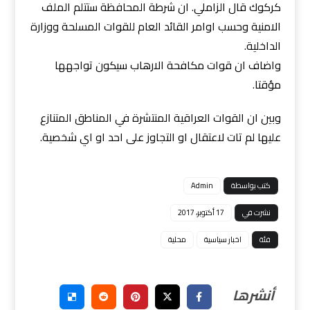
كركوك قال الزاملي. ان شرطة المحافظة ستتلم الملف
الامنية وحسب اوامر القائد العام للقوات المسلحة ووزارة
الداخلية.
واضاف ان قوات مكافحة الارهاب سيكون تواجهها
مؤقتا.
وبين ان القوات العراقية المنتشرة في المناطق المتنازع
عليها لم تات لاعتقال او التجاوز على احد او اي شخصية.
كتب بواسطة
Admin
نشرت في
17 أكتوبر، 2017
فئة
اخبار سياسية
محلية