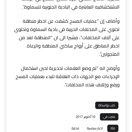
الاشتكشافيه العاشرة في البادية الجنوبية للسماوة”.
وأضاف إن “عمليات المسح كشفت عن اخطر منطقة
تحتوي على المخلفات الحربية في بادية السماوة وتحتوي
على آلاف المخلفات”، مشيرا الى ان “المنطقة تعد من
اخطر المناطق على أرواح ساكني المنطقة والرعاة
المتجولين”.
وأوضح انه “تم وضع العلامات تحذيرية لحين استكمال
الإجراءات مع الجهات ذات العلاقة للبدء بعمليات المسح
ورفع وإتلاف هذه المخلفات”.
كتب بواسطة
نشرت في
10 أكتوبر، 2017
فئة
اخبار سياسية
محلية