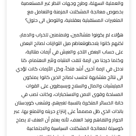
والعملية السهلة، وطرح وجهات النظر غير المستعصية
بخصوص معالجة المشكلات المزمنة والتعامل مع
المتغيرات المستقبلية بعقلانية، والتوصل الى حلول؟
هؤلاء لم يكونوا متشائمين، ولامتمنين للخراب والدمار،
لكنهم كانوا يلاحظونتعاظم ميل التوازنات لصالح البعض
على حساب البعض الآخر، والعيش في أزمات متتالية،
وكلما خرجنا من ازمة تلفت الانتباه وتثير الاهتمام، كنا
ندخل في ازمة آخرى أشد فتكاً، وكل الأزمات كانت تؤدي
الى نتائج متشابهة تحتسب لصالح الذين كانوا يملكون
الميليشيات والمال والسلاح ويسيطرون على القوات
المسلحة وقوى الامن والاستخبارات، وكانت تصب في
خانة الخسائر المتكررة بالنسبة لغيرهم، ولشعب كوردستان
بالذات الذي ظل مصمماً على إنتزاع حريته والتمتع بها، عبر
الحوار والتفاهم ونبذ العنف، لأنه يعلم أن العنف لا يصلح
كوسيلة لمعالجة المشكلات السياسية والاجتماعية