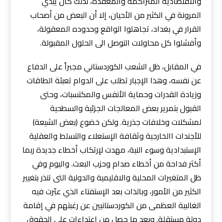
والاقتصادية المتراكمة والمعقدة، لذلك كان يبدي
المرونة في الكثير من الأحيان، إلا أن البعض من أصحاب
القرار في بغداد، تجاهلوا الواقع وحدوده المعقولة،
وأفشلوا كل محاولات التوصل الى الحلول المقبولة.
في المقابل، ظل الشعب الكوردستاني مجبراً على الدفاع
عن نفسه، وهذا الإجبار تطلب على الدوام تعبئة الطاقات
وزيادة القدرات وحماية الأنفس والمكتسبات، وحتى
القبول بتمرير بعض المعالجات الجزئية والسطحية
لمشكلات وخلافات جذرية. ولكن خضوع (بعض الشيعة)
للأجندات االخارجية وثقافة الإستعلاء والتسلط والعقلية
الإستبدادية وسوء النية، مهدت لإرتكاب أخطاء جديدة ربما
أكثر فداحة من أخطاء صدام وحزب البعث. واليوم وفي
ظل المتغيرات المحلية والاقليمية والدولية التى تنذر بتغيير
الكثير من الأمور، وبالذات بعد الإستفتاء الذي عبّرت فيه
الغالبية العظمى من الكوردستانيين عن رغبتهم في إقامة
دولة مستقلة. وبعد ما حصل من إعتداءات على الحقوق