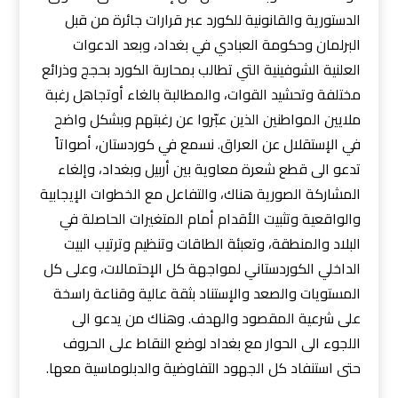
الدستورية والقانونية للكورد عبر قرارات جائرة من قبل
البرلمان وحكومة العبادي في بغداد، وبعد الدعوات
العلنية الشوفينية التي تطالب بمحاربة الكورد بحجج وذرائع
مختلفة وتحشيد القوات، والمطالبة بالغاء أوتجاهل رغبة
ملايين المواطنين الذين عبّروا عن رغبتهم وبشكل واضح
في الإستقلال عن العراق. نسمع في كوردستان، أصواتاً
تدعو الى قطع شعرة معاوية بين أربيل وبغداد، وإلغاء
المشاركة الصورية هناك، والتفاعل مع الخطوات الإيجابية
والواقعية وتثبيت الأقدام أمام المتغيرات الحاصلة في
البلاد والمنطقة، وتعبئة الطاقات وتنظيم وترتيب البيت
الداخلي الكوردستاني لمواجهة كل الإحتمالات، وعلى كل
المستويات والصعد والإستناد بثقة عالية وقناعة راسخة
على شرعية المقصود والهدف. وهناك من يدعو الى
اللجوء الى الحوار مع بغداد لوضع النقاط على الحروف
حتى استنفاد كل الجهود التفاوضية والدبلوماسية معها.