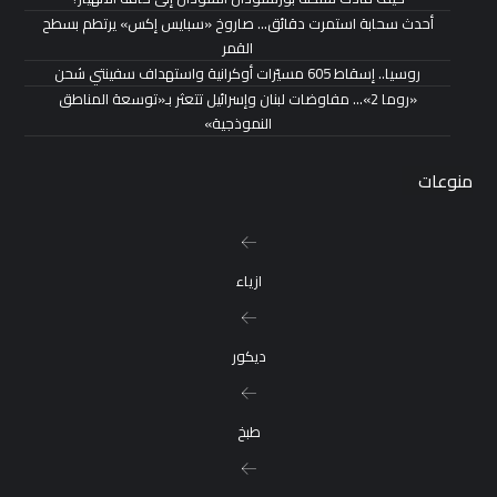
أحدث سحابة استمرت دقائق… صاروخ «سبايس إكس» يرتطم بسطح
القمر
روسيا.. إسقاط 605 مسيّرات أوكرانية واستهداف سفينتي شحن
«روما 2»… مفاوضات لبنان وإسرائيل تتعثر بـ«توسعة المناطق
النموذجية»
منوعات
ازياء
ديكور
طبخ