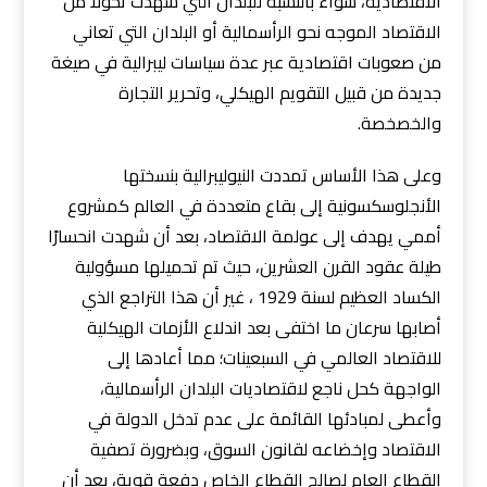
الاقتصادية، سواء بالنسبة للبلدان التي شهدت تحولًا من
الاقتصاد الموجه نحو الرأسمالية أو البلدان التي تعاني
من صعوبات اقتصادية عبر عدة سياسات ليبرالية في صيغة
جديدة من قبيل التقويم الهيكلي، وتحرير التجارة
والخصخصة.
وعلى هذا الأساس تمددت النيوليبرالية بنسختها
الأنجلوسكسونية إلى بقاع متعددة في العالم كمشروع
أممي يهدف إلى عولمة الاقتصاد، بعد أن شهدت انحسارًا
طيلة عقود القرن العشرين، حيث تم تحميلها مسؤولية
الكساد العظيم لسنة 1929 ، غير أن هذا التراجع الذي
أصابها سرعان ما اختفى بعد اندلاع الأزمات الهيكلية
للاقتصاد العالمي في السبعينات؛ مما أعادها إلى
الواجهة كحل ناجع لاقتصاديات البلدان الرأسمالية،
وأعطى لمبادئها القائمة على عدم تدخل الدولة في
الاقتصاد وإخضاعه لقانون السوق، وبضرورة تصفية
القطاع العام لصالح القطاع الخاص دفعة قوية، بعد أن