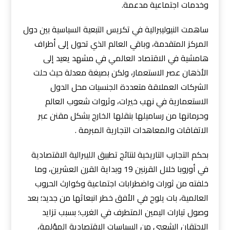
وخدمات اجتماعية مدعمة.
ساهمت النيوليبرالية في تكريس التبعية السياسية بين دول
المركز المتقدمة، وباقي العالم الذي تحول إلى أطراف
هامشية في الاقتصاد العالمي في مشهد يعيد إلى
الأذهان عصر الاستعمار، ولكن بصيغة معدلة حيث حلت
الشركات العملاقة متعددة الجنسيات محل الدول
الاستعمارية في نهب خيرات، وثروات شعوب العالم
وحرمانها من رساميلها بنقلها الخارج بشكل مقنن عبر
الاتفاقات والمعاهدات التجارية المبرمة .
بحكم التجارب التاريخية لنتائج تطبيق الليبرالية الاقتصادية
في أوروبا خلال القرنين 19 وبداية القرن العشرين، وما
خلفته من ثورات واضطرابات اجتماعية وكوارث الحروب
العالمية، بات يلوح في الأفق خطر انبعاثها من جديد؛ بعد
وصول تيارات اليمين المتطرف في الغرب؛ بسبب تزايد
الاحتقان الشعبي من السياسات الاقتصادية المؤلمة،