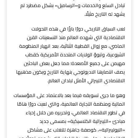
تبادل السلع والخدمات و«الرساميل» بشكل مضطرد لم
يشهد له التاريخ مثيلًا.
لعب السياق التاريخي دورًا بارزًا في هذه التحولات
الاقتصادية التي شهده العالم منذ التسعينات القرن
الماضي، مع زوال القطبية الثنائية، بعد انهيار المنظومة
الشيوعية، وتبوؤ الولايات المتحدة الأمريكية كقطب
مهيمن على جميع الأصعدة؛ مما جعل بعض الباحثين
يصف انتصارها الاديولوجي بنهاية التاريخ وبكون مذهبها
الاقتصادي الليبرالي الأمثل لبلدان العالم.
وهو ما جرى تسويقه فيما بعد بالاعتماد على المؤسسات
المالية ومنظمة التجارة العالمية، والتي لعبت دورًا هامًا
في تطور الاقتصاد العالمي، وتحريره من خلال إحياء
مبادئ «الليبرالية الكلاسيكية» بمسمى جديد
«النيوليبرالية»، كوصفة جاهزة للتغلب على مشاكل