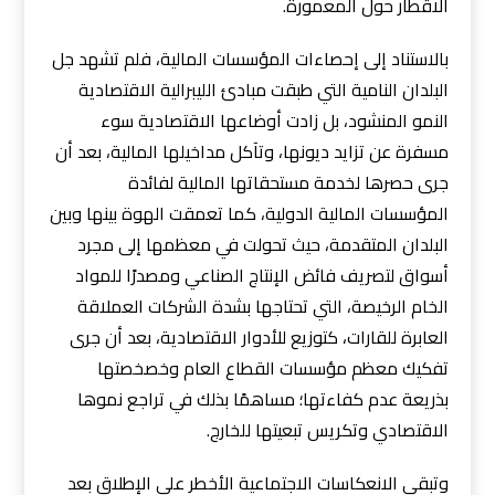
الاقطار حول المعمورة.
بالاستناد إلى إحصاءات المؤسسات المالية، فلم تشهد جل
البلدان النامية التي طبقت مبادئ الليبرالية الاقتصادية
النمو المنشود، بل زادت أوضاعها الاقتصادية سوء
مسفرة عن تزايد ديونها، وتآكل مداخيلها المالية، بعد أن
جرى حصرها لخدمة مستحقاتها المالية لفائدة
المؤسسات المالية الدولية، كما تعمقت الهوة بينها وبين
البلدان المتقدمة، حيث تحولت في معظمها إلى مجرد
أسواق لتصريف فائض الإنتاج الصناعي ومصدرًا للمواد
الخام الرخيصة، التي تحتاجها بشدة الشركات العملاقة
العابرة للقارات، كتوزيع للأدوار الاقتصادية، بعد أن جرى
تفكيك معظم مؤسسات القطاع العام وخصخصتها
بذريعة عدم كفاءتها؛ مساهمًا بذلك في تراجع نموها
الاقتصادي وتكريس تبعيتها للخارج.
وتبقى الانعكاسات الاجتماعية الأخطر على الإطلاق بعد