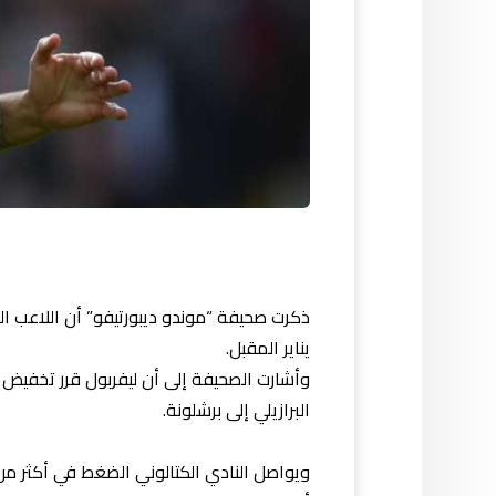
ذكرت صحيفة “موندو ديبورتيفو” أن اللاعب ال
يناير المقبل.
البرازيلي إلى برشلونة.
ويواصل النادي الكتالوني الضغط في أكثر من 