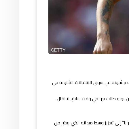
ف برشلونة في سوق الانتقالات الشتوية في
ى أن ليفربول قرر تخفيض المبلغ المخصص لانتقال كوتينيو إلى 150 مليون يورو بدلاً من 200 مليون يورو طالب بها في وقت سابق لانتقال
ا” إلى تعزيز وسط ميدانه الذي يعتبر من