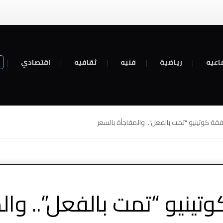
اعيه
رياضية
فنيه
ثقافيه
اقتصادي
فقة كوتينيو "تمت بالفعل".. والمفاجأة بالسعر
وتينيو “تمت بالفعل”.. وال