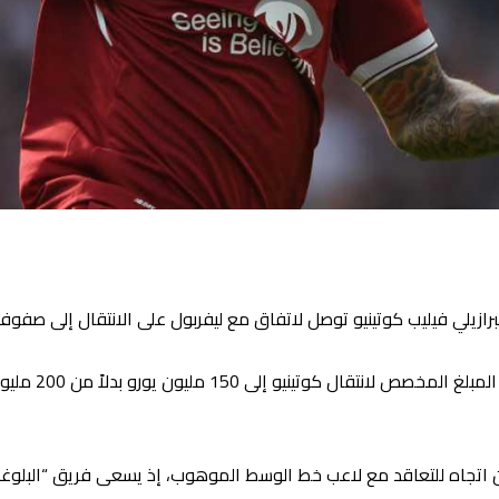
برازيلي فيليب كوتينيو توصل لاتفاق مع ليفربول على الانتقال إلى صفو
وأشارت الصحيفة إل
اتجاه للتعاقد مع لاعب خط الوسط الموهوب، إذ يسعى فريق “البلوغران