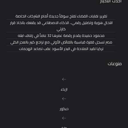
احدث الاخبار
تقرير: نفايات الفضاء تفتح سوقاً جديدة أمام الشركات الخاصة
انتحال هوية وتضليل رقمي.. الذكاء الاصطناعي قد يقنعك باتخاذ قرار
كارثي
محمود حميدة يقدم رقصة عمرها 32 عاماً في زفاف ابنته
مصر تسجل قفزة قياسية بالفائض الأولي مع تراجع كبير بالعجز الكلي
تركيا تقيد الملاحة في البحر الأسود عقب تصاعد الهجمات
منوعات
ازياء
ديكور
طبخ