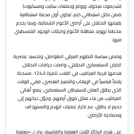
(شديموت ميخولا، وروتم وجفعات ساليت ومسكيوت)
ضمن تكتل استيطاني كبير، ليكون أول مدينة استيطانية
يقيمها الاحتلال على أراضي الأغوار الشمالية، وبما يخدم
مخطط تهويد منطقة الأغوار واجتثاث الوجود الفلسطيني
فيها.
وضمن سياسة التطهير العرقي المتواصل، وتجسيد عنصرية
الكيان الاستعماري الاحتلالي، واصلت جرافات الاحتلال
هدمها قرية العراقيب في النقب، للمرة الـ124، مسجلة
رقماً قياسياً في الإرهاب والتمييز العنصري، ففي الوقت
الذي يطلق العنان للاستيطان الاستعماري، يمنع أهالي
العراقيب من بناء منازل فوق أرضهم، وحوّل حياتهم إلى
جحيم لا يطاق، عبر تكرار عمليات الهدم والاستهداف
ومصادرة الأراضي.
على هذه الركائز الثلاث العنيفة والقاسية، يراد لـ «صفقة