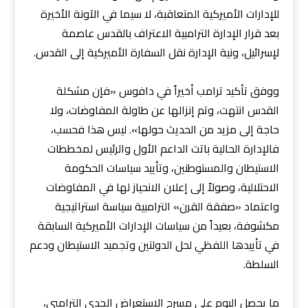
للإدارات الأميركية المتعاقبة، لا سيما في الآونة الأخيرة
بعد قرار الإدارة الترامبية الاعتراف بالقدس عاصمة
لإسرائيل، ونية الإدارة نقل السفارة الأميركية إلى القدس.
ووفق تأكيد ترامب أخيراً في دافوس «فإن مشكلة
القدس انتهت، وتم إنزالها عن طاولة المفاوضات، ولا
حاجة إلى مزيد من الحديث حولها». ليس هذا فحسب،
فالإدارة الحالية باتت الداعم الأول والرئيس لمخططات
الاستيطان والمستوطنين، وتأييد سياسات الحكومة
الاحتلالية، وصولاً إلى إعلان الانحياز لها في المفاوضات
واعتماد «صفقة القرن» الترامبية سياسة استراتيجية
مكشوفة، بعيداً من سياسات الإدارات الأميركية السابقة
في تأييدها اللفظي لحل الدولتين وتجميد الاستيطان ودعم
السلطة.
ما يحصل اليوم على مسرح الاستعراض الجدي الترامبي،