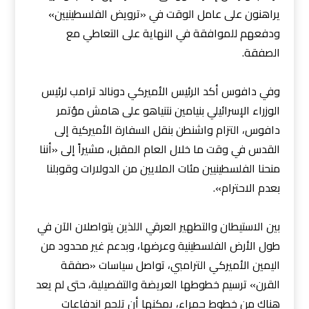
يراهنون على عامل الوقت في «ترويض الفلسطينيين»
ودفعهم للموافقة في النهاية على التعاطي مع
الصفقة.
وفي دافوس أكد الرئيس الأميركي دونالد ترامب لرئيس
الوزراء الإسرائيلي بنيامين نتنياهو على هامش مؤتمر
دافوس، التزام واشنطن بنقل السفارة الأميركية إلى
القدس في وقت ما خلال العام المقبل، مشيراً إلى «أننا
منحنا الفلسطينيين مئات الملايين من الدولارات وقوبلنا
بعدم الاحترام».
بين الاستيطان والتطهير العرقي اللذين يتواصلان الآن في
طول الأرض الفلسطينية وعرضها، وبدعم غير محدود من
اليمين الأميركي الترامبي، تواصل سياسات «صفقة
القرن» ترسيم خطوطها العريضة والتفصيلية، حتى لم يعد
هناك من خطوط حمراء، يمكنها أن تلجم اندفاعات