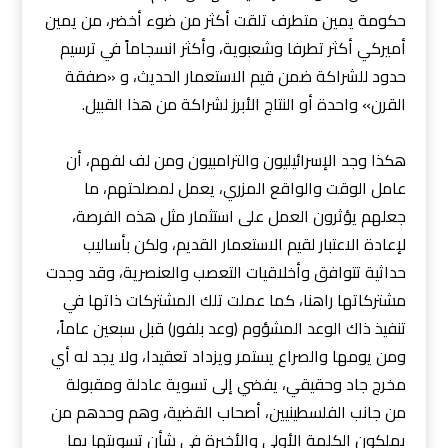
حكومة يمين متطرف تلقت أكثر من ضوء أخضر، من يمين
أميركي أكثر تطرفا وشعبوية، وأكثر انسجاماً في ترسيم
حدود للشراكة ضمن قيم الاستعمار الحديث، و «صفقة
القرن» واحدة أو النتاج الأبرز لشراكة من هذا القبيل.
هكذا وجد الإسرائيليون والترامبيون ومن لف لفهم، أن
عامل الوقت والواقع المزري، يعمل لمصلحتهم، ما
جعلهم يؤثرون العمل على استثمار مثل هذه الفرصة،
لإعادة الاعتبار لقيم الاستعمار القديم، ولكن بأساليب
حداثية تتوافق وأخلاقيات التعصب والعنصرية، وقد وجدت
مشتركاتها راهنا، كما عملت تلك المشتركات ذاتها في
تنفيذ ذاك الوعد المشؤوم (وعد بلفور) قبل سبعين عاماً،
ومن يومها والصراع يستمر ويزداد تعقيدا، ولا يجد له أي
مخرج جاد وحقيقي، يفضي إلى تسوية عادلة ومقبولة
من جانب الفلسطينيين، أصحاب القضية، وهم وحدهم من
يملكون الكلمة الأولى والأخيرة في شأن تسويتها بما