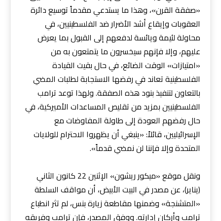
«صفقة القرن»، وهذا ما يستدعي مقدماً توسيع دائرة
العقوبات وإيقاع أشد الأضرار ضد الفلسطينيين، في
محاولة لئيمة ويائسة لدفعهم إلى القبول بما يعرض
عليهم، وإلا فإنهم سيخسرون ما يتمتعون به من
«امتيازات» الوقت الضائع، في حال بقيت القيادة
الفلسطينية تعاند في رفضها الاستجابة لطلبات المضي
بالتعاون لتنفيذ بنود هذه الصفقة. ولهذا توعد ترامب
الفلسطينيين بمزيد من تقليص المساعدات الأميركية، في
حال رفضهم العودة إلى طاولة المفاوضات مع
الإسرائيليين، قائلاً: «ينبغي أن يظهروا الاحترام للولايات
المتحدة وإلا فإننا لن نمضي قدماً».
ونقل موقع «ميكور ريشون» الإثنين 22 كانون الثاني
(يناير)، عن مصدر في البيت الأبيض، أن مواقف السلطة
«المتشنجة» وضمنها مقاطعة زيارة بنس، لم تثر انطباع
ترامب وأركان إدارته. ووفق المصدر، فإن ترامب وفريقه