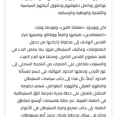
يتوافق وكامل حقوقهم وحقوق أجيالهم السياسية
والأهلية والوطنية والإنسانية.
لكن وبوجود «صفقة القرن» وبنودها ونيات
«المتعاقدين» لفرضها واقعاً ووقائع، وضمنها قرار
القدس الهادف إلى محاولة إخراجها من جدول
المفاوضات، وتكثيف الاستيطان فيها، بما يضمن البدء في
تنفيذ مشروع القدس الكبرى، ومدها نحو البحر الميت،
والاستيلاء بالكامل على الممرات من الشريط الساحلي إلى
غور الأردن، وجعلها الحدود النهائية، في حسم لمسألة
الحدود أيضاً، كل هذا إلى جانب سياسات الاستيطان
والتطهير العرقي والتهويد المتواصل، تستمر حكومة
الاحتلال بالعمل على خطة سرية لشرعنة البؤر الاستيطانية
في الضفة الغربية، غير عابئة بتقسيمات أوسلو لمناطق
الضفة، إلى جانب تسريع وتيرة الاستيطان في الأغوار،
وذلك في سياق مخطط يقضي بدمج أربع مستوطنات