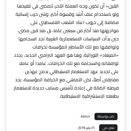
القرن» أن تكون وجه العملة الآخر، للمضي في تنفيذها
ولو باستخدام عنف أشد وقسوة أكبر، وشن حرب إنسانية
مضافة إلى حروب اعتاد الشعب الفلسطيني على
مواجهتها منذ أكثر من سبعين عاما، بل منذ قرن مضى،
حين بدأت السياسات الاستعمارية الغربية تجد انسجامها
وتوافقها مع تلك الأساطير المؤسسة لخرافات
«الميعاد» التوراتية، وها هو العهد الترامبي الجديد، يجدد
توافقاته وانسجامه مع تلك الخرافات، عامدا أو عاملا
على تجديد عهد الاستعمار الاستيطاني بدمج عهدين
مفترقان أصلاً، لكن التماهي مع الخرافة المؤسسة، يجد
فرصته الضالة في إعادة تأسيس مسارب جديدة للاستعمار
بطبعته الاستشراقية الاستيطانية.
كتب بواسطة
Admin
نشرت في
31 يناير، 2018