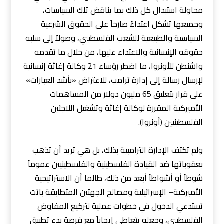
محاولة استبدال كل ذلك بما يناقض تلك السياسات،
وجميعها تشكل اعتداءً صارخاً على الحقوق الشرعية
السياسية والطبيعية للشعب الفلسطيني، وصولاً إلى سلبه
حقوقه الإنسانية والاعتداء عليها، من خلال ما تقدمه
واشنطن للأونروا، ما اضطر رؤساء 21 وكالة إغاثة إنسانية
لإرسال رسالة إلى إدارة ترامب، للاعتراض «بأشد العبارات»
على قرار بتعليق 65 مليون دولار من المساهمات
الأميركية المقررة لوكالة إغاثة وتشغيل اللاجئين
الفلسطينيين (أونروا).
ولم تكتف الإدارة الترامبية بذلك، بل هي تريد أن تذهب
بعقوباتها ضد القيادة الفلسطينية والفلسطينيين عموماً
شوطاً أو أشواطاً أبعد من ذلك، طالما أن الاستراتيجية
الأميركية– الإسرائيلية ومصالح الجهتين المتطابقة باتت
تستدعي الدخول في خطوات عملية لتركيع المفاوض
الفلسطيني، وجعله يتعاطى إيجاباً مع فرصة بدء تطبيق