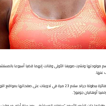
 اسم مولودتها ونشرت صورها الأولى وقالت إنهما قضيا أسبوعا بالمس
عنها.
وقالت المصنفة الأولى على العالم سابقا والفائزة ببطولة جراند سلام 23 مرة 
بيا أوهانيان جونيور“.
لتها ذات الشعر الأسود ”سنغادر المستشفى بعد ستة أيام. مر وقت طو