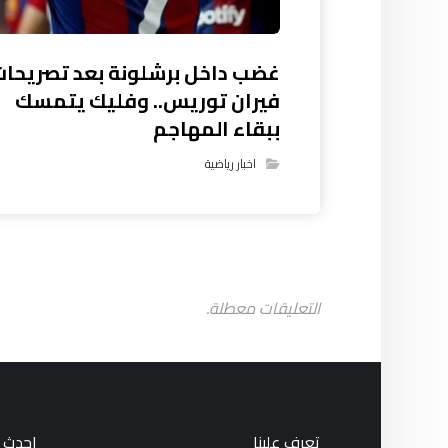
غضب داخل برشلونة بعد تصريحات
فيران توريس.. وفليك يتمسك
ببقاء المهاجم
اخبار رياضية
التعليقات معطلة.
تعرف علينا
احدث ا