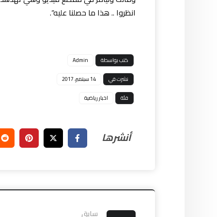
انظروا .. هذا ما حصلنا عليه“.
كتب بواسطة
Admin
نشرت في
14 سبتمبر، 2017
فئة
اخبار رياضية
سابق