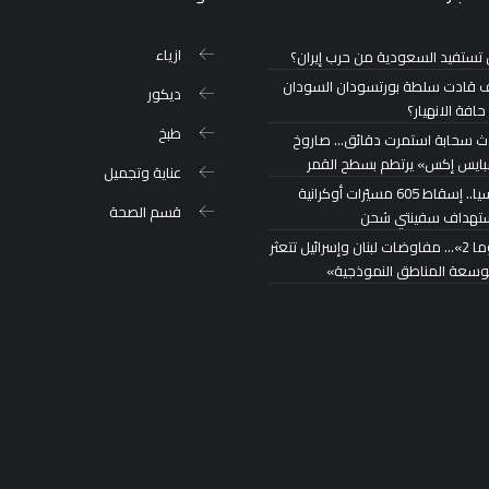
ازياء
تستفيد السعودية من حرب إيران؟
 قادت سلطة بورتسودان السودان
ديكور
حافة الانهيار؟
طبخ
ث سحابة استمرت دقائق… صاروخ
ايس إكس» يرتطم بسطح القمر
عناية وتجميل
روسيا.. إسقاط 605 مسيّرات أوكرانية
قسم الصحة
تهداف سفينتي شحن
«روما 2»… مفاوضات لبنان وإسرائيل تتعثر
توسعة المناطق النموذجية»