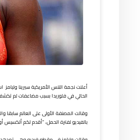
أعلنت نجمة التنس الأمريكية سيرينا وليامز
الحالي في فلوريدا بسبب مضاعفات لم تكشف 
بالفيديو لفترة الحمل، ”أقدم لكم ألكسيس أولم
وقالت وليامز في مقطع فيديو وهي تهدهد طف