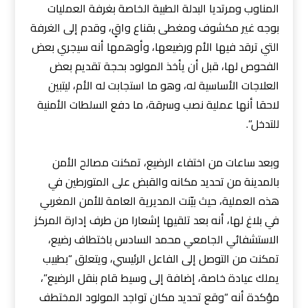
المناوب ومرتديا البدلة الطبية الخاصة بغرفة العمليات
بوجه غير مكشوف ومغطى بقناع واقٍ، وقدم إلى الغرفة
التي ترقد فيها الأم ورضيعها، وأوهمها أنه سيجري بعض
الفحوص لها، قبل أن يأخذ المولود بحجة تقديم بعض
العلاجات الأساسية له، وهو ما استجابت له الأم، ليتبين
لاحقا أنها عملية نصب وسرقة، ما دفع السلطات الأمنية
للتدخل”.
وبعد ساعات من اختفاء الرضيع، تمكنت مصالح الأمن
بالمدينة من تحديد مكانه والقبض على المتورطين في
هذه العملية، حيث بيّنت المديرية العامة للأمن المغربي
في بلاغ لها، أنه بعد تلقيها إشعارا من طرف إدارة المركز
الاستشفائي الجامعي محمد السادس باختطاف رضيع،
تمكنت من التوصل إلى الفاعل الرئيسي، ويتعلق “بطبيب
يملك عيادة خاصة، إضافة إلى وسيط قام بنقل الرضيع”،
مؤكدة أنه “وقع تحديد مكان تواجد المولود المختطف