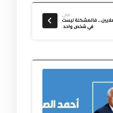
التالي
لملايين… فالمشكلة ليست
في شخص واحد