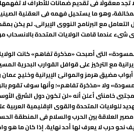
 تجد معقولًا فى تقديم ضمانات للأطراف لا تفهمها، 
مخالفة، وهو ما يستحيل فهمه فى العقلية الصينية
يكى- الإيرانى عام 2015 حول التعامل مع البرنامج النووى الإيرانى. لم
ى شىء عندما قامت الولايات المتحدة بالانسحاب من
 ظهور «المسودة» التى أصبحت «مذكرة تفاهم» كانت الو
يرانية مع التركيز على قوافل القوارب البحرية المس
 أبواب مضيق هرمز والموانئ الإيرانية وخليج عمان وب
د «مسودة» ولا «مذكرة تفاهم»؛ وأنها سوف تقوم بالر
مجتبى خامنئى أعلن أنه «لن تكون دول الشرق الأوسط 
هديد للولايات المتحدة والقوى الإقليمية العربية عل
ن مصير العلاقة بين الحرب والسلام فى المنطقة الحس
نحو حرب لا يعرف لها أحد نهاية. إذا كان ما هو و