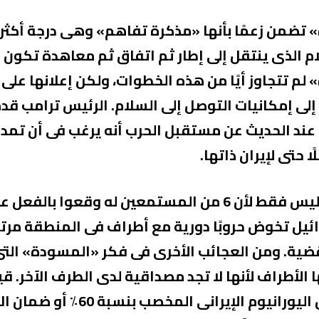
تضمن زعمًا بأنها «مذكرة تفاهم» وهى درجة أكثر تق
ام الذى ينتقل إلى إطار ثم اتفاق ثم معاهدة تكون 
م تتجاوز أيًا من هذه الخطوات، ولكن إعلانها على ه
إلى إمكانيات التوصل إلى السلام. الرئيس ترامب قد
ند الحديث عن مستقبل الحرب أنه يرغب فى أن تمد ال
 حتى لإيران ذاتها.
العجب كله فيه الكثير من اللغو ليس فقط لأن 6 من المستمعي
ئيل تخوض حروبًا دورية مع أطراف فى المنطقة مرتكب
قضية. ومن العجائب الأخرى فى فكر «المسودة» الت
 الأطراف لأنها لا تجد مصداقية لدى الطرف الآخر. ق
إلى الصين بحثًا عن الضمان بقبول 