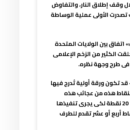
ل وقف إطلاق النار، والتفاوض
 تصدرت الأولى عملية الوساطة
و شهد الإعلان عن «مسودة» اتفاق بين الولايات المتحدة
اجأة خلقت الكثير من الزخم الإعلامى
 فى طرح وجهة نظره.
د تكون ورقة أولية تُدرج فيها
 نقاط قيل إنها 14 نقطة. مفاوضات النقاط هذه من عجائب هذه
الحرب وربما كان رائدها هو مبادرة السلام الأمريكية فيما يخص غزة التى احتوت على 20 نقطة لكى يجرى تنفيذها
اط أربع أو عشر تقدم للطرف