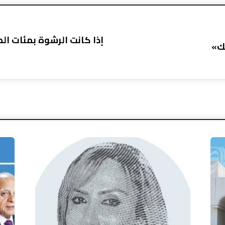
إذا كانت الرشوة بمئات ا
يك»