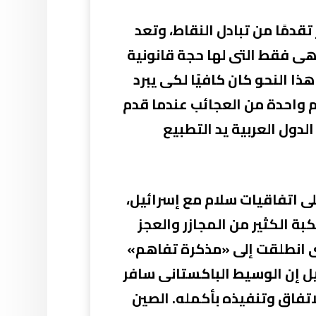
دمًا من تبادل النقاط، وتعد
هى فقط التى لها حجة قانونية
ذا النحو كان كافيًا لكى يبرد
م واحدة من العجائب عندما قدم
دول العربية يد التطبيع
ن له وقعوا بالفعل على اتفاقيات سلام مع إسرائيل،
ة الكثير من المجازر والعجز
ى انطلقت إلى «مذكرة تفاهم»
يل إن الوسيط الباكستانى سافر
اليورانيوم الإيرانى المخصب بنسبة 60٪ أو ضمان الاتفاق وتنفيذه بأكمله. الصين