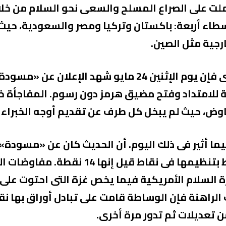
لت على الصراع المسلح والسعى نحو السلام من خلا
سطاء أربعة: باكستان وتركيا ومصر والسعودية، حيث
رجية مثل الصين.
وامتدادًا لمقال يوم الأحد الماضى فإن يوم الإثنين 24 ماي
 هدنة 30 يومًا قابلة للامتداد وفتح مضيق هرمز دون رسوم. المف
فاوض، حيث لم يبخل كل طرف عن تقديم أوجه الخبراء
ما أثير فى ذلك اليوم. أن الحديث كان عن «مسودة» ق
أولويات الأطراف، ويقوم الوسيط بتنظيمها فى
لراهنة فإن الوساطة قامت على تبادل أوراق بها نق
ن تعديلات ثم تدور مرة أخرى.