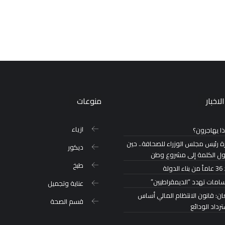
لاخبار
منوعات
ازياء
ذا يهاجرون؟
ة رئيس مجلس الوزراء للصحافة.. حين
ديكور
ول الكلمة إلى مشروع وطن
طبخ
لدولة
سامات تهدد “الديمقراطيين”
عناية وتجميل
ان: قانون الانتظام المالي أساس
قسم الصحة
رداد الودائع