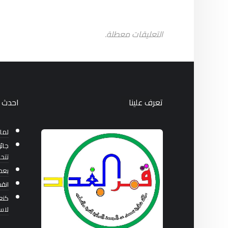
التعليقات معطلة.
تعرف علينا
احدث ا
لما
جائز
تتح
بعد 36 عاماً من بناء ا
انق
كنع
لاست