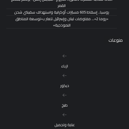
القمر
روسيا.. إسقاط 605 مسيّرات أوكرانية واستهداف سفينتي شحن
«روما 2»… مفاوضات لبنان وإسرائيل تتعثر بـ«توسعة المناطق
النموذجية»
منوعات
ازياء
ديكور
طبخ
عناية وتجميل