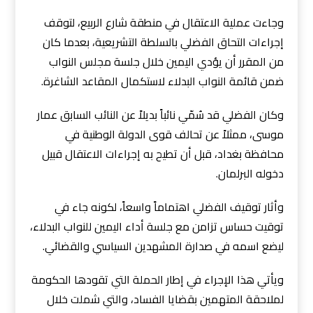
وجاءت عملية الاعتقال في منطقة شارع الربيع، لتوقف
إجراءات التحاق الفضلي بالسلطة التشريعية، بعدما كان
من المقرر أن يؤدي اليمين خلال جلسة مجلس النواب
ضمن قائمة النواب البدلاء لاستكمال المقاعد الشاغرة.
وكان الفضلي قد سُمّي نائباً بديلاً عن النائب السابق عمار
موسى، ممثلاً عن تحالف قوى الدولة الوطنية في
محافظة بغداد، قبل أن تطيح به إجراءات الاعتقال قبيل
دخوله البرلمان.
وأثار توقيف الفضلي اهتماماً واسعاً، لكونه جاء في
توقيت حساس تزامن مع جلسة أداء اليمين للنواب البدلاء،
ليضع اسمه في صدارة المشهدين السياسي والقضائي.
ويأتي هذا الإجراء في إطار الحملة التي تقودها الحكومة
لملاحقة المتهمين بقضايا الفساد، والتي شملت خلال