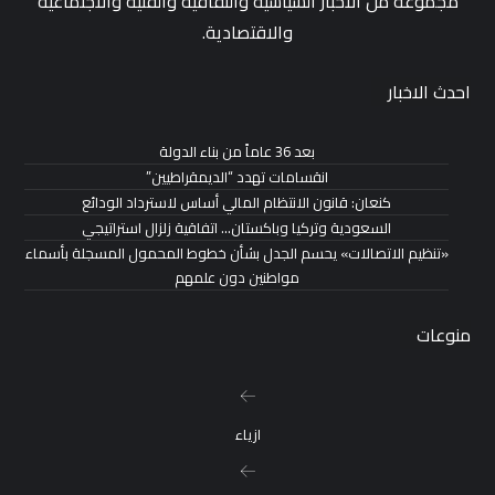
مجموعة من الاخبار السياسية والثقافية والفنية والاجتماعية
والاقتصادية.
احدث الاخبار
بعد 36 عاماً من بناء الدولة
انقسامات تهدد “الديمقراطيين”
كنعان: قانون الانتظام المالي أساس لاسترداد الودائع
السعودية وتركيا وباكستان… اتفاقية زلزال استراتيجي
«تنظيم الاتصالات» يحسم الجدل بشأن خطوط المحمول المسجلة بأسماء
مواطنين دون علمهم
منوعات
ازياء