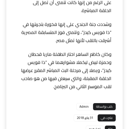
على الرغم من إنها كانت تتمنى أن تصل إلى
الحلقة المباشرة.
وشددت جنة الجندي على إنها فخورة بتجربتها في
“ذا فويس كيدز”، وتتمنى فوز المتسابقة المصرية
أشرقت باللقب لأنها تمثل مصر.
وكان كاظم الساهر اختار الطفلة ماريا قحطان
وحمزة لبيض ليكملا مشوارهما في “ذا فويس
كيدز”، ويصلا إلى مرحلة البث المباشر المقرر عرضها
الحلقة المقبلة، والتي سيعلن فيها من هو صاحب
لقب الموسم الثاني من البرنامج.
كتب بواسطة
Admin
نشرت في
31 يناير، 2018