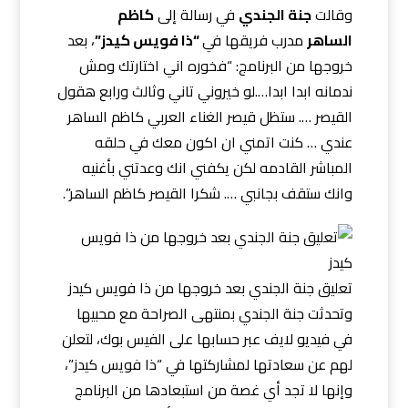
وقالت
جنة الجندي
في رسالة إلى
كاظم
الساهر
مدرب فريقها في
“ذا فويس كيدز”
، بعد
خروجها من البرنامج: “فخوره اني اختارتك ومش
ندمانه ابدا ابدا….لو خيروني تاني وثالث ورابع هقول
القيصر …. ستظل قيصر الغناء العربي كاظم الساهر
عندي … كنت اتمني ان اكون معك في حلقه
المباشر القادمه لكن يكفني انك وعدتني بأغنيه
وانك ستقف بجانبي …. شكرا القيصر كاظم الساهر”.
تعليق جنة الجندي بعد خروجها من ذا فويس كيدز
وتحدثت جنة الجندي بمنتهى الصراحة مع محبيها
في فيديو لايف عبر حسابها على الفيس بوك، لتعلن
لهم عن سعادتها لمشاركتها في “ذا فويس كيدز”،
وإنها لا تجد أي غصة من استبعادها من البرنامج