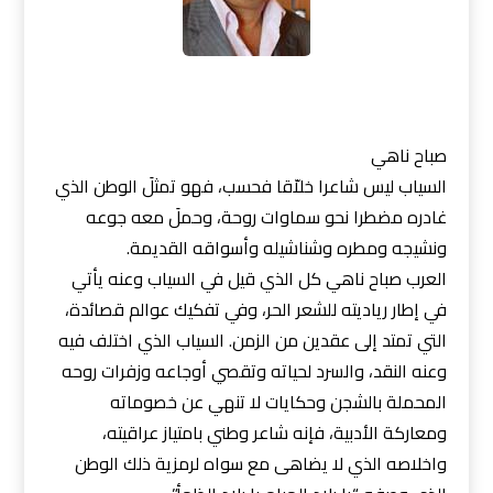
صباح ناهي
السياب ليس شاعرا خلاّقا فحسب، فهو تمثلَ الوطن الذي
غادره مضطرا نحو سماوات روحة، وحملَ معه جوعه
ونشيجه ومطره وشناشيله وأسواقه القديمة.
العرب صباح ناهي كل الذي قيل في السياب وعنه يأتي
في إطار رياديته للشعر الحر، وفي تفكيك عوالم قصائدة،
التي تمتد إلى عقدين من الزمن. السياب الذي اختلف فيه
وعنه النقد، والسرد لحياته وتقصي أوجاعه وزفرات روحه
المحملة بالشجن وحكايات لا تنهي عن خصوماته
ومعاركة الأدبية، فإنه شاعر وطني بامتياز عراقيته،
واخلاصه الذي لا يضاهى مع سواه لرمزية ذلك الوطن