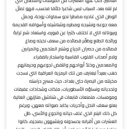
أساطير، كتب عنها العشرات من المؤلفات والقصص التي
لم تنته بعد، السياب ليس شاعرا خلاّقا فحسب، فهو تمثلَ
الوطن الذي غادره مضطرا نحو سماوات روحة، وحملَ
معه جوعه ونشيجه ومطره وشناشيله وأسواقه القديمة
وبيوتاته التي لا تختلف كثيرا عن قبوره، واستعاد شم ترابهٌ
ورائحة الطلع وظفّر قصائده من سعف نخيله وصاغ
قصائده من حصران الجياع وشتم المتخمين والمرابين
ولام أصحاب القلوب القاسية واستجار بالفقراء
والمعدمين وخلدّ أرواحهم وانتفض لجوعهم وحرمانهم.
ذهب بعيداً ليغترف من تلك الرمزية العراقية التي نسجت
مخيلته من البصرة حتى بغداد، حيث مسرح دراسته
وتحدياته ونساؤه الأسطوريات، ملكات وشحاذات عفيفات
ومومسات، متمنعات قابعات في شناشيل منازلهن العالية
بعلو سعف النخل وأخريات يكابد صبواته معهن، وبرغم
كل ذلك اليتم الذي غلف حياته والجوع والأسى، ظل
العشرات من أقرانه يحسدونه ويتشبهون بمنجزه، كانوا