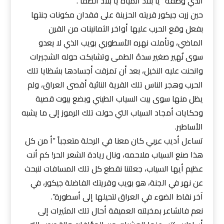
الذي وصفه “يا بلاد المياه يا بلاد الظمأ”.
حين زرت جيكور قريته الحزينة على فقدان مكونات جنتها
بفعل وقع الحرب عليها أواخر الثمانينات من القرن
الماضي، وتأملت نهره الأسطوري بويب الذي لا يعدو
سوى نٌهير صغير سدهُ الطمى وتشابكت حوله الشجيرات
وانحنت عليه النخيل، بعد أن تمزقت أجسادها بشظايا تلك
الحرب وهجر الناس تلك القرية النائية أقصى العراق، ولم
يظل منها سوى بيت السياب الطيني وبضع بيوت قصية
وحكايات أمجاد السياب التي حولت تلك الرموز إلى ما يشبه
الأساطير.
تساءل أديب عربي كان معنا في الرحلة متعجباً “أ من كل
هذا صنع السياب ملاحمه، ونال ريادة الشعر الحر! كم أنت
عظيم أيها السياب، جعلتنا نقطع كل تلك المسافات لنبحث
عن نهر في الجنة، هو بويب وقريتك الفاضلة جيكور، في
آخر نقاط الضوء في العراق لتحيلها إلى أسطورة”.
نعم فالشاعر بمخيلته العميقة أحال تلك المثيرات إلى