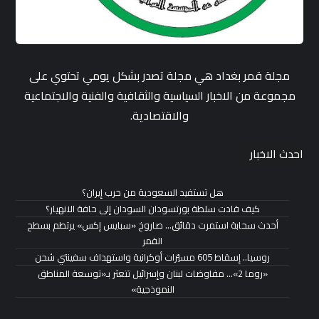
مجلة قمر بغداد هي مجلة تصدر بشكل يومي تحتوي على
مجموعة من الاخبار السياسية والثقافية والفنية والاجتماعية
والاقتصادية.
احدث الاخبار
هل تستفيد السعودية من حرب إيران؟
كيف قادت سلطة بورتسودان السودان إلى حافة الانهيار؟
أحدث سحابة استمرت دقائق… صاروخ «سبايس إكس» يرتطم بسطح
القمر
روسيا.. إسقاط 605 مسيّرات أوكرانية واستهداف سفينتي شحن
«روما 2»… مفاوضات لبنان وإسرائيل تتعثر بـ«توسعة المناطق
النموذجية»