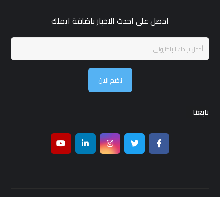
احصل على احدث الاخبار باضافة ايملك
نضم الان
تابعنا
جميع الحقوق محفوظة لـ مجلة قمر بغداد © 2026 ,تصميم واستضافة
شركة
بغداد هوست