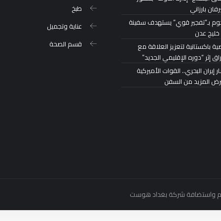
طبخ
رفان بارزاني
م بـ”تفجير قوي” يستهدف سفينة
عناية وتجميل
خليج عدن
قسم الصحة
ة باكستانية لتعزيز العلاقة مع
اق إثر “دوره الإقليمي الجديد”
 إيران البحري.. القوات الأميركية
رض المزيد من السفن
بغداد هوست