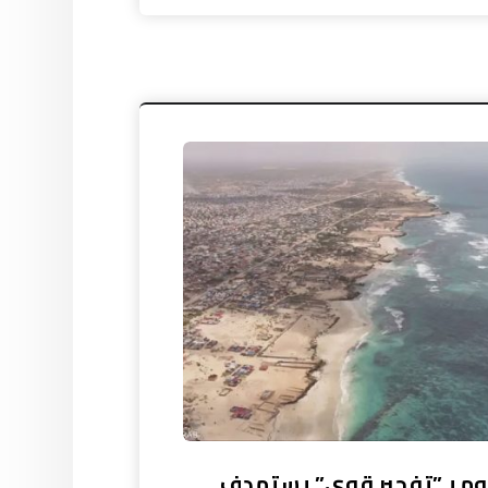
م بـ”تفجير قوي” يستهدف