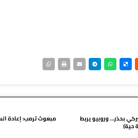
كي بحذر… وروبيو يربط
مبعوث ترمب: إعادة السل
 حية)