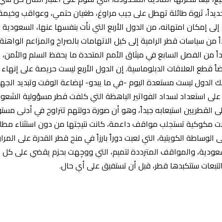
ات تحديداً، ثروة طائلة تهطل على جيب مراوغ، طغيان حتمي، وعواقب وخ
ى إمكان امتهانه، من الدول الأربع التي نأت بنفسها عنها، السعودية 
ً من سياسات قطر الرامية إلى كيل الاتهامات بالصراخ والمزاعم الواهنة،
ً من الفصل السابع في ميثاق الأمم المتحدة ما يحفظ السلم والأمن، ف
ً قطع العلاقات الدبلوماسية. إن الدول الأربع ليست حريصة على إنهاء
لك الدول ليست مستعدة اليوم -في ما يبدو- لإضاعة الوقت وتبديد الجه
لى استعداد لسداد الفواتير الباهظة التي كلفت قطر مسؤولية الشعور ب
على القطريين استيعابه جيداً، وهو أن صورة دولتهم تتراوح في أدنى مستوي
ات مكوكية تستجلب مواقف داعمة، كانت نتيجتها من دون استثناء مطالبت
لى الوساطة الكويتية، التي لعبت دوراً بارزاً في منح قطر القدرة على
عودية، والمواقف المترددة لتميم، التي ووجِهت بحزم يقضي على كل محا
لتبعات ستتكبدها قطر، قبل أن تستفيق على أي حال.