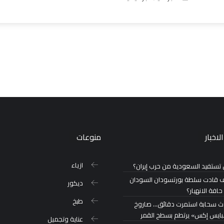
لاخبار
منوعات
ازياء
تستفيد السعودية من حرب إيران؟
 قادت سلطة بورتسودان السودان
ديكور
حافة الانهيار؟
طبخ
ث سحابة استمرت دقائق… صاروخ
ايس إكس» يرتطم بسطح القمر
عناية وتجميل