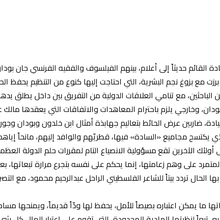
 القائم حديثاً إلى أعلام، بينهم الفيلسوف والفقيه الفرنسي جان بودا
رزت مع بزوغ نجم البشرية، التي احتاجت إليها كنوع من التنظيم يحفظ ال
ن الباحثين، مع تنامي العلاقات الدولية من التفريق بين داخل يطلق يدها
دان، وخارجي يلزم باحترام المعاهدات والاتفاقات التي يعقدها مالك عص
يادة، ضاربين عرض الحائط بتعاليم جهابذة أمثال ابن خلدون وبودان و
 يكتسح مجاميع «السادة» فيها، قطريّهم والوافد إليهم، مانحاً إياهم
لئك الآخرين تقع مسؤولية الانصياع التام لمقررات حلم الدولة العظمى
المتمرد على وهم زعامتها، إنما يحكم على نفسه بتجرع مرارة تبعاتها، ب
 الحال تردد بيتاً للشاعر الفلسطيني الراحل عبدالرحيم محمود، مع التص
اتها ما يمكن اعتباره بصيصاً للأمل، يحفظ لها ودّاً قديماً، ويمنحها مس
ع، تبعاً لنظرتها المادية المحدودة، التي تقوم على اعتبار المال كل شيء