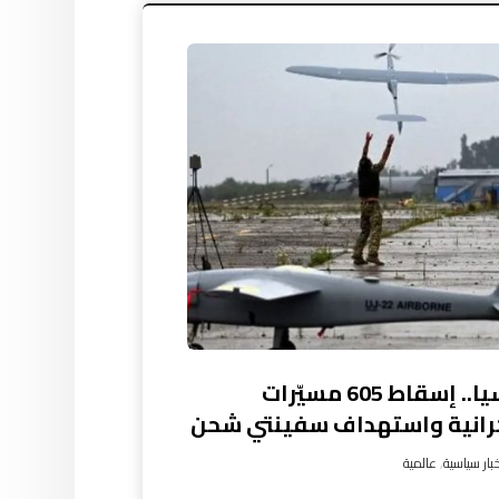
روسيا.. إسقاط 605 مسيّرات
رانية واستهداف سفينتي شحن
بار سياسية
,
عالمية