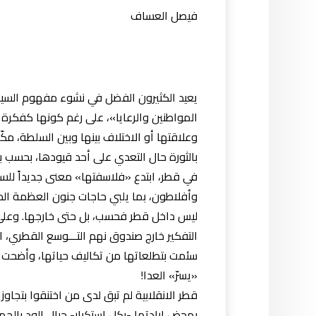
فيصل العساف
يعيد الكثيرون الفضل في نشوء مفهوم السيادة
المواطنين والرعايا»، على رغم كونها كفكرة ب
وعلاقتها أو الاختلاف بينها وبين السلطة، مكّ
بالثورة حال التعدي على أحد قيودها، بحسب بو
في قطر، ابتدع «فلاسفتها» معنى جديداً للس
وأفلاطون، بما يلبي حاجات جنون العظمة الذي
ليس داخل قطر فحسب، بل حتى خارجها. وعلى أو
التفكير خارج صندوق نهم التـــوسع القطري، 
سئمت بتطلعاتها من تكاليف حياتها، وأضحت بها
«يسرّ» العدا!
قطر الانقلابية لم تبق لدى من اختنقوا بتجاوز
بمحض إرادتها -بكل استكبار- حبال الود بالجمي