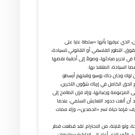
ن، الذي عرفها بأنها «سلطة عليا على
حقوق. التطور الفلسفي أو القانوني للسيادة،
 في تحرير مبادئها، وصولاً إلى أحقية نقضها
ا السيادة، المتنفذ بها.
جون لوك وجان جاك روسو وقبلهم أرسطو
 الحق الكامل في إرباك شؤون الآخرين،
 المزعومة ورغباتها، وإلا فإن الطامح إلى
عد أن ألغت حدود التعايش السلمي، عندما
رف: فإما حياة تسر «الحمدين»، وإلا ممات
احة، ولو قليلة، من الاحترام. لقد قطعت قطر
، الأمر الذي أعاد إلى الذاكرة سيناريوات