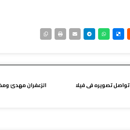
ة مسلسل “السرايا 2” تواصل تصويره فى فيلا
الزعفران مهدئ ومضا