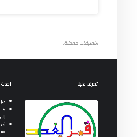
التعليقات معطلة.
تعرف علينا
احدث ا
هل 
كيف
إلى 
أحد
«سب