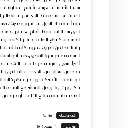
سينما الثمانينات العربية، وأفلام المقاول
الحديث عن سيادة قطر الذي تسوّق سلطاتها إل
منه أحقية تلك الدول في تقرير مصيرها، بعيدا
الذي سد الباب -فقط- أمام تعدياتها، مستمدا
المسلحة، كقطع الصلات بجوانبها كافة، وأيضا
واقتلاعها من جذورها، مهما كلّف الأمر، فت
السيادة بمفهومها القطري، كما أنها ليست ع
أخيراً، ينبغي التنويه بأمر غاية في الأهمية، 
محمد بن عبدالرحمن، الذي جاب الدنيا في رحل
الإسلامية – الأميركية، ورد مزاعمكم خائبة إ
شكل نهائي بالتواصل المباشر مع القيادة الس
الصادقة لتجفيف منابع الخلاف، أو مزيد من ا
كتب بواسطة
Admin
نشرت في
11 سبتمبر، 2017