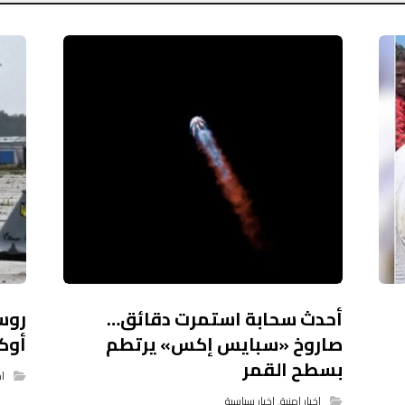
أحدث سحابة استمرت دقائق…
صاروخ «سبايس إكس» يرتطم
أوك
بسطح القمر
اخ
اخبار امنية
,
اخبار سياسية