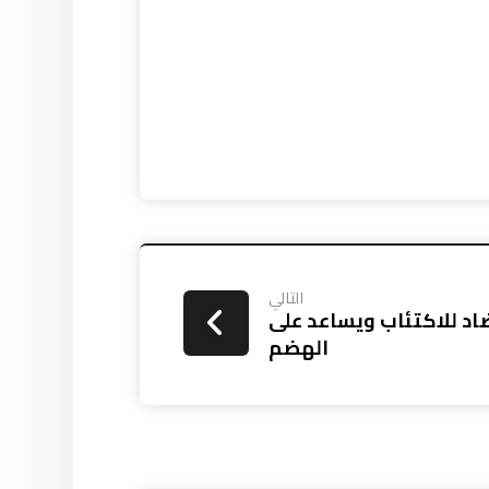
التالي
د للاكتئاب ويساعد على
الهضم