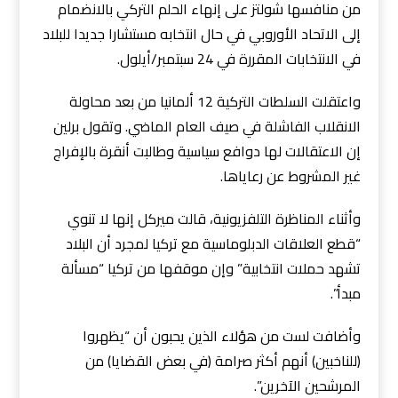
من منافسها شولتز على إنهاء الحلم التركي بالانضمام
إلى الاتحاد الأوروبي في حال انتخابه مستشارا جديدا للبلاد
في الانتخابات المقررة في 24 سبتمبر/أيلول.
واعتقلت السلطات التركية 12 ألمانيا من بعد محاولة
الانقلاب الفاشلة في صيف العام الماضي. وتقول برلين
إن الاعتقالات لها دوافع سياسية وطالبت أنقرة بالإفراج
غير المشروط عن رعاياها.
وأثناء المناظرة التلفزيونية، قالت ميركل إنها لا تنوي
“قطع العلاقات الدبلوماسية مع تركيا لمجرد أن البلاد
تشهد حملات انتخابية” وإن موقفها من تركيا “مسألة
مبدأ”.
وأضافت لست من هؤلاء الذين يحبون أن “يظهروا
(للناخبين) أنهم أكثر صرامة (في بعض القضايا) من
المرشحين الآخرين”.