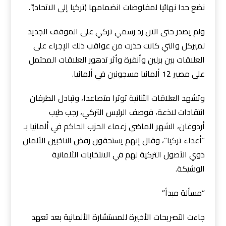
نضع حدا نهائيا لمفاوضات انضمامها (تركيا إلى الاتحاد)”.
ولم يصدر حتى الآن رد رسمي تركي على الموقف الجديد
لميركل والتي كانت حذرت من عواقب ذلك الإجراء على
العلاقات بين برلين وأنقرة وأثر تدهور العلاقات المحتمل
على مصير 12 ألمانيا مسجونين في ألمانيا.
وتشهد العلاقات الثنائية توترا متصاعدا، وتبادل الطرفان
انتقادات لاذعة، فوصف الرئيس التركي، رجب طيب
أردوغان، الشهر الماضي زعماء الحزب الحاكم في ألمانيا بـ
“أعداء تركيا”، وقال إنهم يستحقون رفض الناخبين الألمان
ذوي الأصول التركية لهم في الانتخابات الألمانية
الوشيكة.
“مسألة مبدأ”
جاءت التصريحات الأخيرة للمستشارة الألمانية بعد تعهد