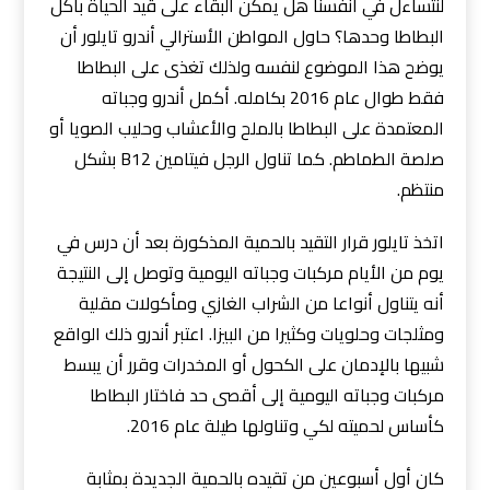
لنتساءل في أنفسنا هل يمكن البقاء على قيد الحياة بأكل
البطاطا وحدها؟ حاول المواطن الأسترالي أندرو تايلور أن
يوضح هذا الموضوع لنفسه ولذلك تغذى على البطاطا
فقط طوال عام 2016 بكامله. أكمل أندرو وجباته
المعتمدة على البطاطا بالملح والأعشاب وحليب الصويا أو
صلصة الطماطم. كما تناول الرجل فيتامين B12 بشكل
منتظم.
اتخذ تايلور قرار التقيد بالحمية المذكورة بعد أن درس في
يوم من الأيام مركبات وجباته اليومية وتوصل إلى النتيجة
أنه يتناول أنواعا من الشراب الغازي ومأكولات مقلية
ومثلجات وحلويات وكثيرا من البيزا. اعتبر أندرو ذلك الواقع
شبيها بالإدمان على الكحول أو المخدرات وقرر أن يبسط
مركبات وجباته اليومية إلى أقصى حد فاختار البطاطا
كأساس لحميته لكي وتناولها طيلة عام 2016.
كان أول أسبوعين من تقيده بالحمية الجديدة بمثابة