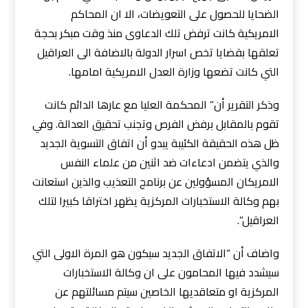
الضحايا للحصول على التعويضات، الا ان المحاكم
الامريكية كانت ترفض تلك الدعاوى منذ وقت مبكر بحجة
تعلقها بقضايا تخص اسرار الدولة بالاضافة ا
لى العراقيل
التي كانت تضعها وزارة العدل الامريكية امامها.
وذكر التقرير أن” المحكمة العليا مع عارها الدائم كانت
تقوم بالمقابل برفض الفرص وتجنب تحقيق العدالة. وفي
ظل هذه الحقيقة الكئيبة يبدو أن اتفاق التسوية الجديد
والذي يتضمن ادعاءات ضد اثنين من علماء النفس
الامريكان المسؤولين عن برنامج التعذيب والذين استعانت
بهم وكالة الاستخبارات المركزية يظهر اختراقا كبيرا لتلك
العراقيل”.
واضاف أن “الاتفاق الجديد سيكون هو المرة الاولى التي
سيشدد فيها المحامون على ان وكالة الاستخبارات
المركزية او متعاقديها الخاصين سيتم مسائلتهم عن