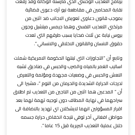
برنامج التعذيب الوحشي الذي مارسته الوكالة وقد رفعت
نقابة المحامين في مقاطعة نيو آرك دعوى قضائية
بموجب قانون دعاوى تعويض الاجانب ضد اثنين من
مرتكبي التعذيب النفسي وهما جيمس ميتشيل وجون
بروس نيابة عن ثلاث ضحايا بسبب طرقهم التي تعدت
حقوق الانسان والقانون الاخلاقي والانساني “.
وتابع أن “التجاوزات التي تبنتها الحكومة الامريكية شملت
اساليب الغمر بالمياه والضرب والحبس في صناديق تشبه
النعش والحبس في وضعيات مجهدة ومؤلمة والتعرض
لدرجات الحرارة الشديدة والحرمان من النوم “، مشيرا الى
أن ” المدعين هما اثنين من الناجين من التعذيب تم اطلاق
سراحهما في نهاية المطاف دون توجيه تهمة لهما بعد
اقرار المسؤولين انهما لايشكلان اي تهديد بالاضافة الى
مواطن افغاني آخر توفي نتيجة انخفاض حرارة جسمه
خلال عملية التعذيب البربرية قبل 15 عاما “.