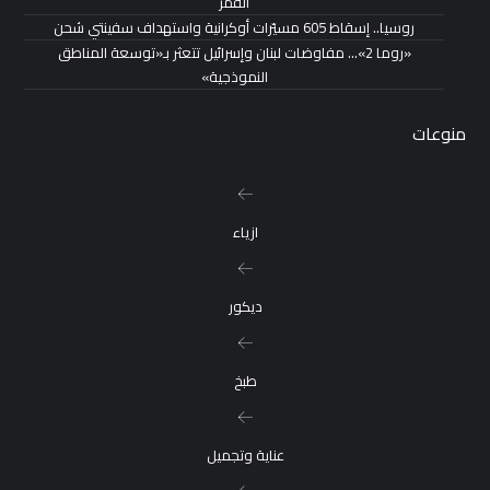
القمر
روسيا.. إسقاط 605 مسيّرات أوكرانية واستهداف سفينتي شحن
«روما 2»… مفاوضات لبنان وإسرائيل تتعثر بـ«توسعة المناطق
النموذجية»
منوعات
ازياء
ديكور
طبخ
عناية وتجميل