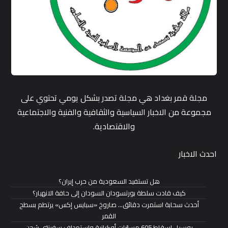
مجلة قمر بغداد هي مجلة تصدر بشكل يومي تحتوي على
مجموعة من الاخبار السياسية والثقافية والفنية والاجتماعية
والاقتصادية.
احدث الاخبار
هل تستفيد السعودية من حرب إيران؟
كيف قادت سلطة بورتسودان السودان إلى حافة الانهيار؟
أحدث سحابة استمرت دقائق… صاروخ «سبايس إكس» يرتطم بسطح
القمر
روسيا.. إسقاط 605 مسيّرات أوكرانية واستهداف سفينتي شحن