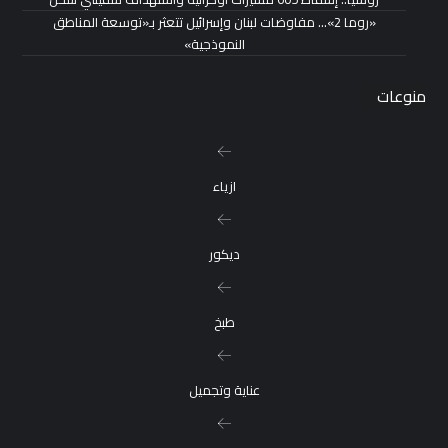
«روما 2»… مفاوضات لبنان وإسرائيل تتعثر بـ«توسعة المناطق
النموذجية»
منوعات
ازياء
ديكور
طبخ
عناية وتجميل