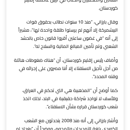
كوردستان.
وقال بارزاني، “منذ 10 سنوات نطالب بحقوق قوات
البيشمركة إلا أنهم لم يرسلوا طلقة واحدة لها”، مشيراً
إلى أنه “في غضون ساعتين أقروا قانون خاص بالحشد
الشعبي وتم تأمين المبالغ المالية والسلاح له”.
وأضاف رئيس إقليم كوردستان، أن “هناك ضغوطات هائلة
من أجل تأجيل الاستفتاء إلا أننا مصرون على إجرائه في
وقته المحدد”.
كما أوضح أن “المذهبية هي التي تحكم في العراق،
وللأسف لا تواجد شراكة حقيقية في البلد، لذلك اتخذ
شعب كوردستان قراره بشأن الاستفتاء”.
وأشار بارزاني إلى أنه منذ 2008 يتحدثون مع الشعب
الكوردي بلغة التهديدات والهجوم، موضحاً أن “بغداد لم