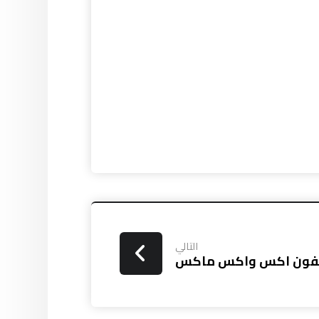
التالي
 آيفون اكس واكس ماكس