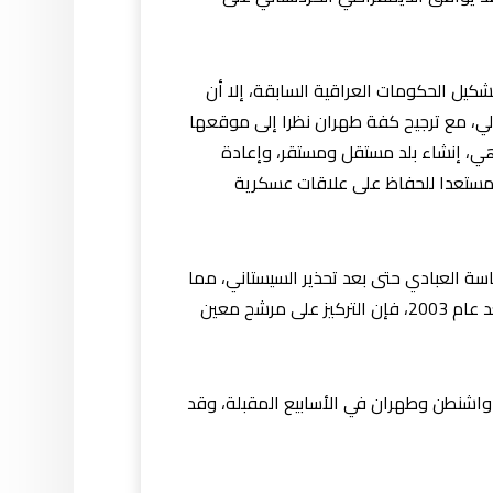
شكيل الحكومات العراقية السابقة، إلا أن
الي، مع ترجيح كفة طهران نظرا إلى موقعها
وهي، إنشاء بلد مستقل ومستقر، وإعادة
ومستعدا للحفاظ على علاقات عسكرية
اسة العبادي حتى بعد تحذير السيستاني، مما
جعلهم يستنتجون أن إيران فازت في الجولة الأولى”، مبينا انه”في هذه المرحلة من التطور السياسي في العراق ما بعد عام 2003، فإن التركيز على مرشح معين
واشنطن وطهران في الأسابيع المقبلة، وقد