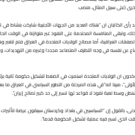
خرى (على سبيل المثال، منصب
قد رأى الكاتبان ان “هناك العديد من الجهات الأجنبية شاركت بنشاط في ت
ذلك، وتبقى المنافسة المحتدمة على النفوذ غير متوازنة في الوقت الح
لصفقات العراقية، أما مصالح الولايات المتحدة في العراق فلم تتغير 
دفاع عن نفسه في وجه التطرف المتصاعد مجددا وغيره من التهديدات، 
 يؤكدون ان الولايات المتحدة استمرت في الضغط لتشكيل حكومة ثانية برئ
ن وسط لعبة نفوذ لا قواعد لها تسير إلى حد كبير لصالح إيران”.
ى، بالقول إن “السياسيين في بغداد وكردستان سيبقون عرضة لتأثيرات 
ت الذي تسير فيه عملية تشكيل الحكومة قدما”.