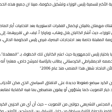
لمانية الأكبر لتسمية رئيس الوزراء وتشكيل حكومة، مبينا ان جميع هذه 
ناك مهمتان باقيتان لإكمال الفقرات الدستورية بعد انتخابيات أيار الما
للوزراء، حيث أشار الكاتبان بلال وهاب، وباربارا أ. ليف، في تقريرهما، إل
مة المقبلة خاصة بعد احتجاجات البصرة، فرص رئيس الحكومة الحالي، حي
 باختيار رئيس للجمهورية حيث اعتبر الكاتبان تلك الخطوة، بـ “المعقدة”،
الاتحاد شغل هذا المنصب منذ عام 2006.”
ن الكرد سيضع ضغوطا جديدة على الاتفاق السياسي الذي مكن الأحزاب 
د خيار التصويت كما يشاؤون أو يبقون منضبطين بما فيه الكفاية لمتاب
خل المجلس التشريعي جولتين من التصويت – حيث أن أي من الحزبين الكردي
الفوز بالجولة الثانية ببساطة من خلال التسابق بين المرشحين الأولين،