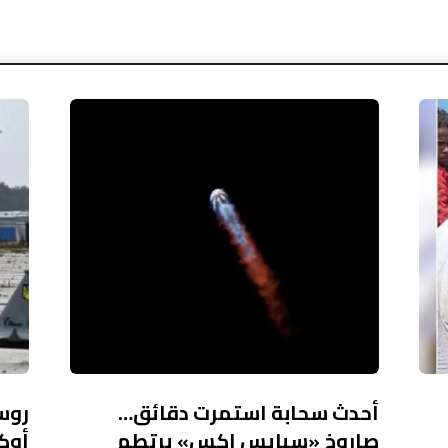
أحدث سحابة استمرت دقائق…
صاروخ «سبايس إكس» يرتطم
أوك