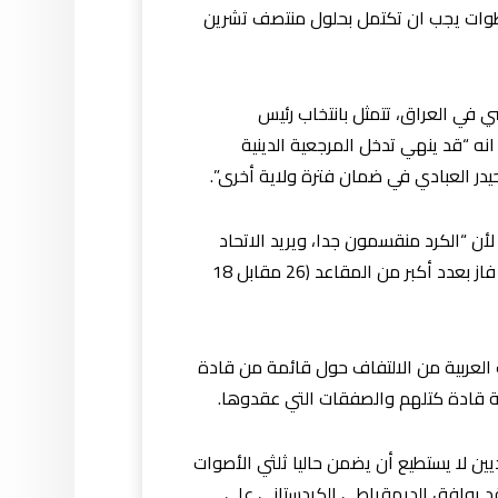
الخطوات يجب ان تكتمل بحلول منتصف تشرين
ضي في العراق، تتمثل بانتخاب رئيس
ى انه “قد ينهي تدخل المرجعية الدينية
در العبادي في ضمان فترة ولاية أخرى”.
 لأن “الكرد منقسمون جدا، ويريد الاتحاد
الوطني الكردستاني الاحتفاظ بالمنصب، لكن خصمه الديمقراطي الكردستاني يطالب بالرئاسة لمرشح خاص، معتبرا أنه فاز بعدد أكبر من المقاعد (26 مقابل 18
العربية من الالتفاف حول قائمة من قادة
عة قادة كتلهم والصفقات التي عقدوها.
ين لا يستطيع أن يضمن حاليا ثلثي الأصوات
 وقد يوافق الديمقراطي الكردستاني على