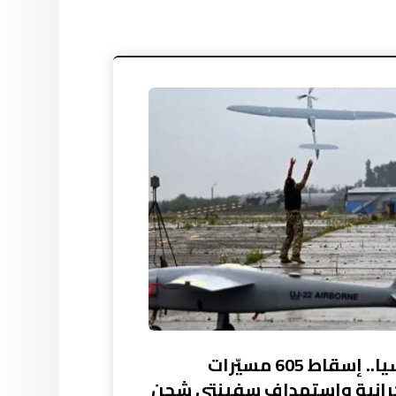
روسيا.. إسقاط 605 مسيّرات
رانية واستهداف سفينتي شحن