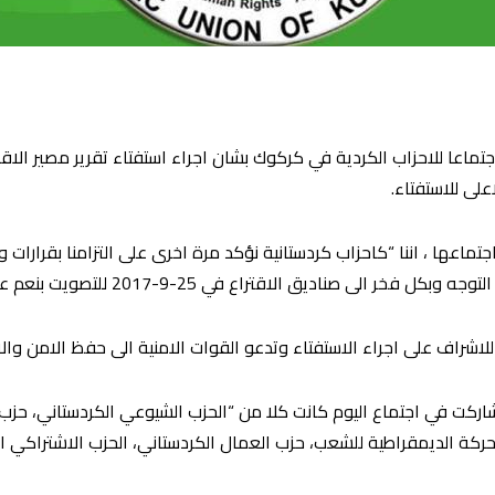
جتماعا للاحزاب الكردية في كركوك بشان اجراء استفتاء تقرير مصير الاقل
على للاستفتاء.
اجتماعها ، اننا “كاحزاب كردستانية نؤكد مرة اخرى على التزامنا بقرارا
التوجه وبكل فخ
ر الى صناديق الاقتراع في 25-9-2017 للتصويت بنعم على استقلال كردستان.
لاشراف على اجراء الاستفتاء وتدعو القوات الامنية الى حفظ الامن والا
 شاركت في اجتماع اليوم كانت كلا من “الحزب الشيوعي الكردستاني، حزب
 الحركة الديمقراطية للشعب، حزب العمال الكردستاني، الحزب الاشتراكي 