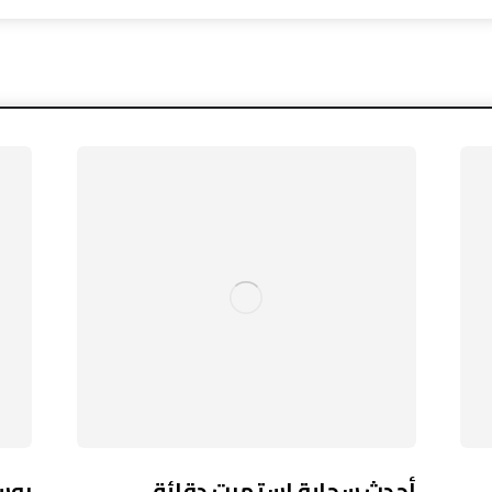
أحدث سحابة استمرت دقائق…