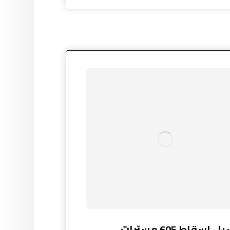
روسيا.. إسقاط 605 مسيّرات