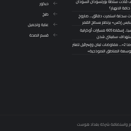
 قادت سلطة بورتسودان السودان
ديكور
حافة الانهيار؟
طبخ
ث سحابة استمرت دقائق… صاروخ
ايس إكس» يرتطم بسطح القمر
عناية وتجميل
روسيا.. إسقاط 605 مسيّرات أوكرانية
قسم الصحة
تهداف سفينتي شحن
«روما 2»… مفاوضات لبنان وإسرائيل تتعثر
توسعة المناطق النموذجية»
بغداد هوست