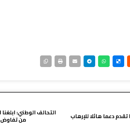
التحالف الوطني: ابلغنا 
ا تقدم دعما هائلا للإرهاب
من تفاوض الى إ