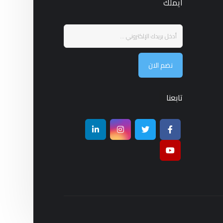
ايملك
نضم الان
تابعنا